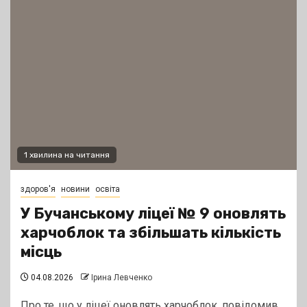
1 хвилина на читання
здоров'я
новини
освіта
У Бучанському ліцеї № 9 оновлять
харчоблок та збільшать кількість
місць
04.08.2026
Ірина Левченко
Про те, що у ліцеї оновлять харчоблок, повідомив