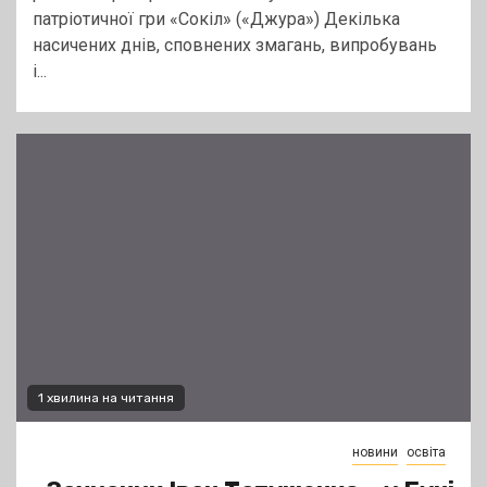
патріотичної гри «Сокіл» («Джура») Декілька
насичених днів, сповнених змагань, випробувань
і...
1 хвилина на читання
новини
освіта