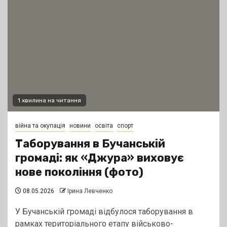
1 хвилина на читання
війна та окупація
новини
освіта
спорт
Таборування в Бучанській
громаді: як «Джура» виховує
нове покоління (фото)
08.05.2026
Ірина Левченко
У Бучанській громаді відбулося таборування в
рамках територіального етапу військово-