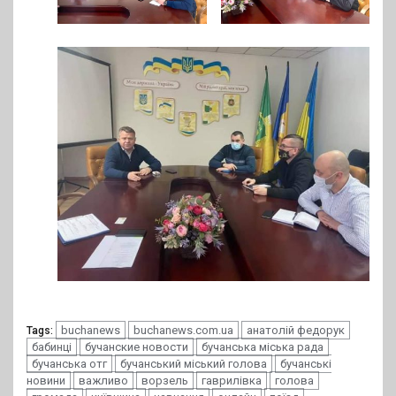
buchanews
buchanews.com.ua
анатолій федорук
Tags:
бабинці
бучанские новости
бучанська міська рада
бучанська отг
бучанський міський голова
бучанські
новини
важливо
ворзель
гаврилівка
голова