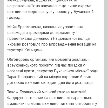
меморандумів, відбір поліцейських та
направлення їх на навчання – це лише окремі
важливі складові запуску проєкту у Бучанській
громаді.
Майя Бреславська, начальник управління
взаємодії з громадами департаменту
превентивної діяльності Національної поліції
України розповіла про впровадження новацій на
території Київщини.
Обговорено організаційні моменти реалізації
всеукраїнського проєкту, під час поїздки у
населені пукти , секретар Бучанської міської ради
Тарас Шаправський на місцях окреслив більш
детально важливі складові для його реалізації.
Також Бучанський міський голова Анатолій
Федорук наголосив на важливості паралельно
вирішити не менш важливе питання: створення у