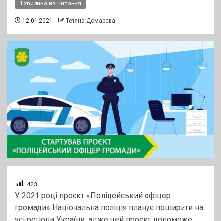
1 хвилина на читання
12.01.2021
Тетяна Домарєва
423
У 2021 році проєкт «Поліцейський офіцер
громади» Національна поліція планує поширити на
усі регіони України, адже цей проєкт допоможе