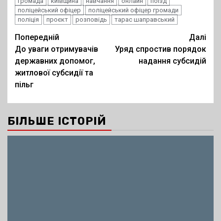
громада
київщина
навчання
онлайн
поїзд
поліцейський офіцер
поліцейський офіцер громади
поліція
проєкт
розповідь
тарас шаправський
Post
Попередній
Далі
До уваги отримувачів
Уряд спростив порядок
navigation
державних допомог,
надання субсидій
житлової субсидії та
пільг
БІЛЬШЕ ІСТОРІЙ