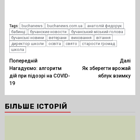
buchanews
buchanews.com.ua
анатолій федорук
Tags:
бабинці
бучанские новости
бучанський міський голова
бучанські новини
ветерани
виховання
вітання
директор школи
освіта
свято
старости громад
школа
Post
Попередній
Далі
Нагадуємо: алгоритм
Як зберегти врожай
navigation
дій при підозрі на COVID-
яблук взимку
19
БІЛЬШЕ ІСТОРІЙ