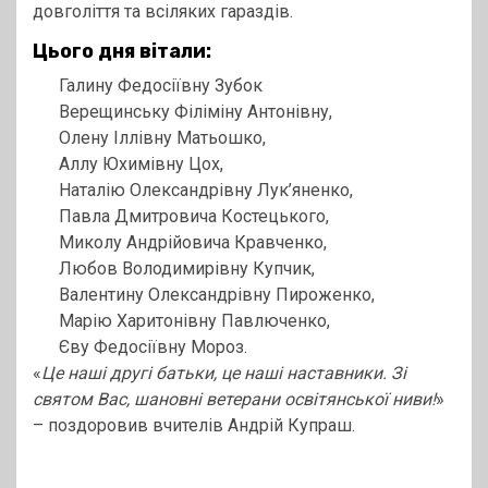
довголіття та всіляких гараздів.
Цього дня вітали:
Галину Федосіївну Зубок
Верещинську Філіміну Антонівну,
Олену Іллівну Матьошко,
Аллу Юхимівну Цох,
Наталію Олександрівну Лук’яненко,
Павла Дмитровича Костецького,
Миколу Андрійовича Кравченко,
Любов Володимирівну Купчик,
Валентину Олександрівну Пироженко,
Марію Харитонівну Павлюченко,
Єву Федосіївну Мороз.
«
Це наші другі батьки, це наші наставники. Зі
святом Вас, шановні ветерани освітянської ниви!
»
– поздоровив вчителів Андрій Купраш.