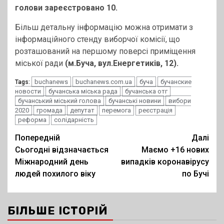
голови зареєстровано 10.
Більш детальну інформацію можна отримати з
інформаційного стенду виборчої комісії, що
розташований на першому поверсі приміщення
міської ради
(м.Буча, вул.Енергетиків, 12).
buchanews
buchanews.com.ua
буча
бучанские
Tags:
новости
бучанська міська рада
бучанська отг
бучанський міський голова
бучанські новини
вибори
2020
громада
депутат
перемога
реєстрація
реформа
солідарність
Post
Попередній
Далі
Сьогодні відзначається
Маємо +16 нових
navigation
Міжнародний день
випадків коронавірусу
людей похилого віку
по Бучі
БІЛЬШЕ ІСТОРІЙ