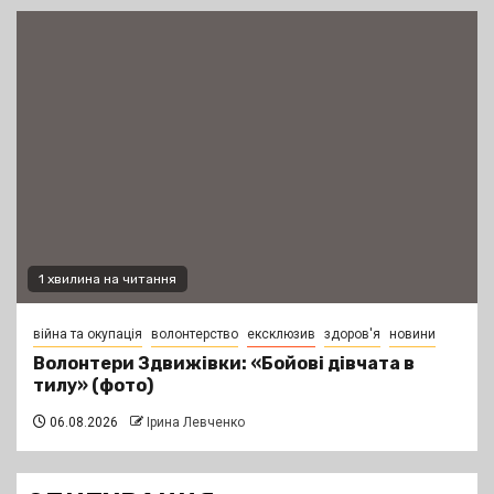
1 хвилина на читання
війна та окупація
волонтерство
ексклюзив
здоров'я
новини
Волонтери Здвижівки: «Бойові дівчата в
тилу» (фото)
06.08.2026
Ірина Левченко