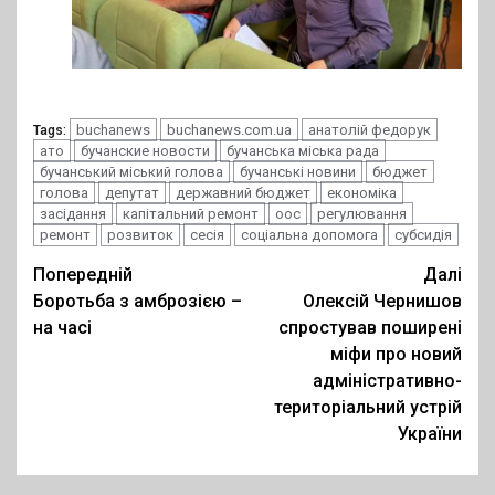
buchanews
buchanews.com.ua
анатолій федорук
Tags:
ато
бучанские новости
бучанська міська рада
бучанський міський голова
бучанські новини
бюджет
голова
депутат
державний бюджет
економіка
засідання
капітальний ремонт
оос
регулювання
ремонт
розвиток
сесія
соціальна допомога
субсидія
Post
Попередній
Далі
Боротьба з амброзією –
Олексій Чернишов
navigation
на часі
спростував поширені
міфи про новий
адміністративно-
територіальний устрій
України