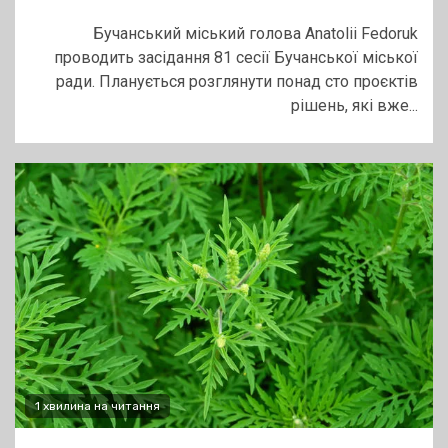
Бучанський міський голова Anatolii Fedoruk
проводить засідання 81 сесії Бучанської міської
ради. Планується розглянути понад сто проєктів
рішень, які вже...
1 хвилина на читання