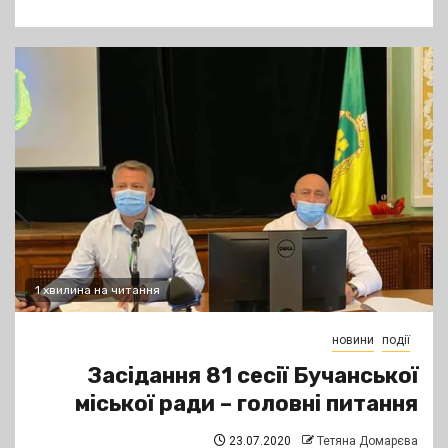
1 хвилина на читання
новини
події
Засідання 81 сесії Бучанської
міської ради – головні питання
23.07.2020
Тетяна Домарєва