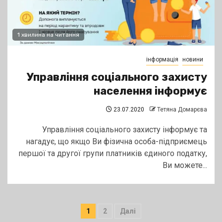
1 хвилина на читання
інформація
новини
Управління соціального захисту
населення інформує
23.07.2020
Тетяна Домарєва
Управління соціального захисту інформує та
нагадує, що якщо Ви фізична особа-підприємець
першої та другої групи платників єдиного податку,
Ви можете...
Пагінація
1
2
Далі