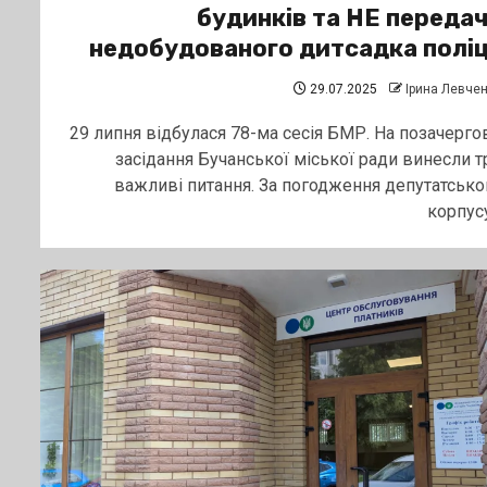
будинків та НЕ переда
недобудованого дитсадка поліц
29.07.2025
Ірина Левче
29 липня відбулася 78-ма сесія БМР. На позачерго
засідання Бучанської міської ради винесли т
важливі питання. За погодження депутатсько
корпусу.