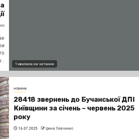
ча
ії
нко
ве
ри
го
..
1 хвилина на читання
новини
28418 звернень до Бучанської ДПІ
Київщини за січень – червень 2025
року
16.07.2025
Ірина Левченко