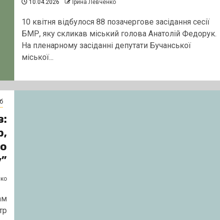
10.04.2026
Ірина Левченко
10 квітня відбулося 88 позачергове засідання сесії
БМР, яку скликав міський голова Анатолій Федорук.
На пленарному засіданні депутати Бучанської
міської...
б
в:
р,
го
”
нко
ам
тр