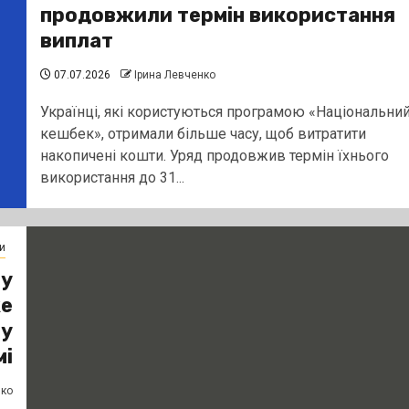
продовжили термін використання
виплат
07.07.2026
Ірина Левченко
Українці, які користуються програмою «Національни
кешбек», отримали більше часу, щоб витратити
накопичені кошти. Уряд продовжив термін їхнього
використання до 31...
и
 у
же
му
і
нко