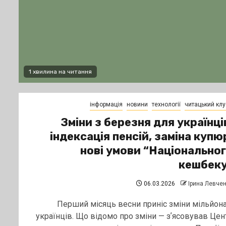
1 хвилина на читання
інформація
новини
технології
читацький клу
Зміни з березня для українці
індексація пенсій, заміна купю
нові умови “Національно
кешбеку
06.03.2026
Ірина Левче
Перший місяць весни приніс зміни мільйон
українців. Що відомо про зміни — зʼясовував Цен