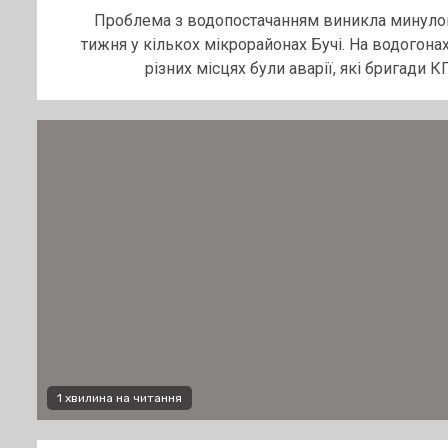
Проблема з водопостачанням виникла минуло
тижня у кількох мікрорайонах Бучі. На водогонах
різних місцях були аварії, які бригади КП.
1 хвилина на читання