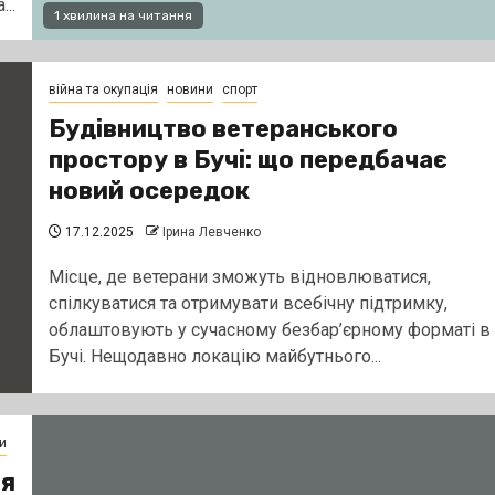
..
1 хвилина на читання
війна та окупація
новини
спорт
Будівництво ветеранського
простору в Бучі: що передбачає
новий осередок
17.12.2025
Ірина Левченко
Місце, де ветерани зможуть відновлюватися,
спілкуватися та отримувати всебічну підтримку,
облаштовують у сучасному безбар’єрному форматі в
Бучі. Нещодавно локацію майбутнього...
и
ня