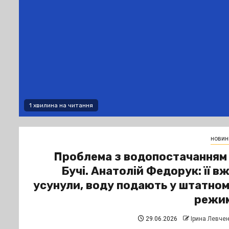
1 хвилина на читання
новин
Проблема з водопостачанням
Бучі. Анатолій Федорук: її в
усунули, воду подають у штатно
режим
29.06.2026
Ірина Левче