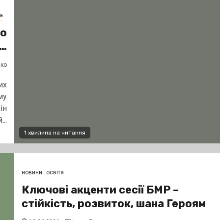
а
до
У…
нко
их
му
ін
..
1 хвилина на читання
новини
освіта
Ключові акценти сесії БМР –
стійкість, розвиток, шана Героям