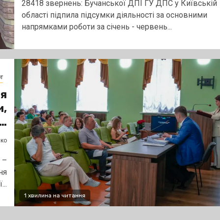
28418 звернень: Бучанської ДПІ ГУ ДПС у Київській
області підпила підсумки діяльності за основними
напрямками роботи за січень - червень...
т
ня
и,
к…
нко
 –
ня
..
1 хвилина на читання