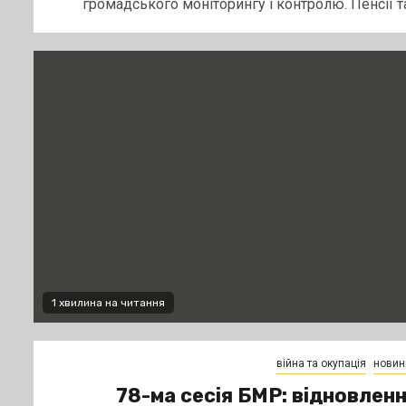
громадського моніторингу і контролю. Пенсії та.
1 хвилина на читання
війна та окупація
новин
78-ма сесія БМР: відновлен