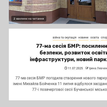
2 хвилини на читання
війна та окупація
новини
освіта
спор
77-ма сесія БМР: посилен
безпеки, розвиток освіт
інфраструктури, новий пар
11.07.2025
Ірина Левче
77-ма сесія БМР погодила створення нового парку
імені Михайла Бойченка 11 липня відбулося засідан
77-ї позачергової сесії Бучанської міської.