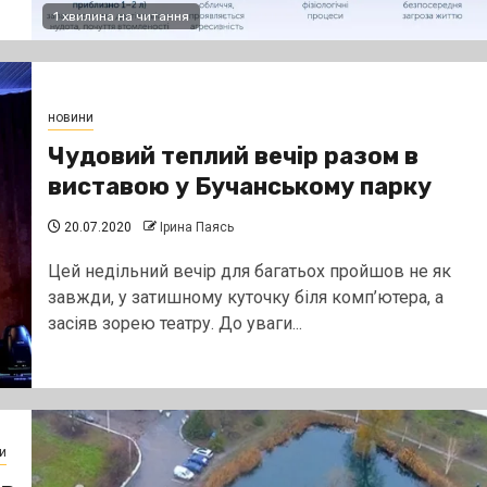
1 хвилина на читання
новини
Чудовий теплий вечір разом в
виставою у Бучанському парку
20.07.2020
Ірина Паясь
Цей недільний вечір для багатьох пройшов не як
завжди, у затишному куточку біля комп’ютера, а
засіяв зорею театру. До уваги...
и