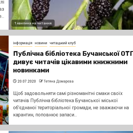
лі
вз
..
1 хвилина на читання
інформація
новини
читацький клуб
Публічна бібліотека Бучанської ОТ
дивує читачів цікавими книжними
новинками
20.07.2020
Тетяна Домарєва
Щоб задовольняти самі різноманітні смаки своїх
читачів Публічна бібліотека Бучанської міської
об’єднаної територіальної громади, не зважаючи на
карантин, поповнює запаси...