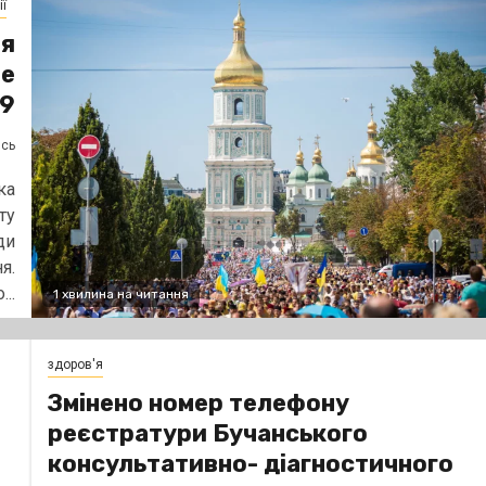
ї
ня
не
19
ясь
ка
ту
ди
я.
...
1 хвилина на читання
здоров'я
Змінено номер телефону
реєстратури Бучанського
консультативно- діагностичного