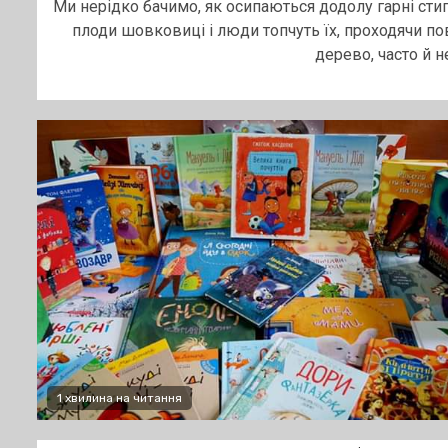
Ми нерідко бачимо, як осипаються додолу гарні стиг
плоди шовковиці і люди топчуть їх, проходячи по
дерево, часто й не.
1 хвилина на читання