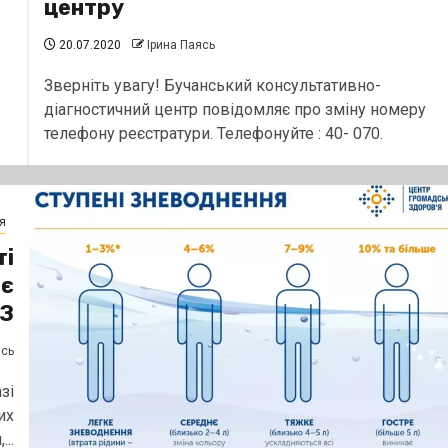
центру
20.07.2020
Ірина Паясь
Зверніть увагу! Бучанський консультативно-
діагностичний центр повідомляє про зміну номеру
телефону реєстратури. Телефонуйте : 40- 070.
я
ті
ає
ГЗ
ясь
зі
их
..