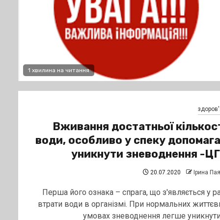
1 хвилина на читання
здоров'
Вживання достатньої кількос
води, особливо у спеку допомаг
уникнути зневоднення -Ц
20.07.2020
Ірина Па
Перша його ознака – спрага, що з'являється у ра
втрати води в організмі. При нормальних життєв
умовах зневоднення легше уникнути,.