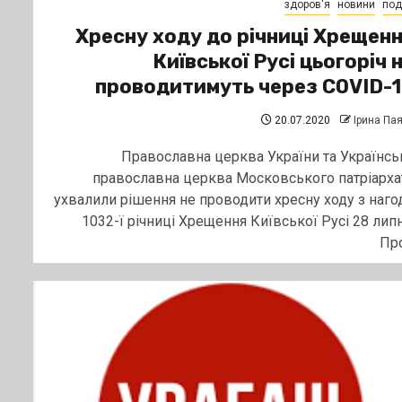
здоров'я
новини
поді
Хресну ходу до річниці Хрещен
Київської Русі цьогоріч 
проводитимуть через COVID-
20.07.2020
Ірина Па
Православна церква України та Українсь
православна церква Московського патріарха
ухвалили рішення не проводити хресну ходу з наго
1032-ї річниці Хрещення Київської Русі 28 липн
Про