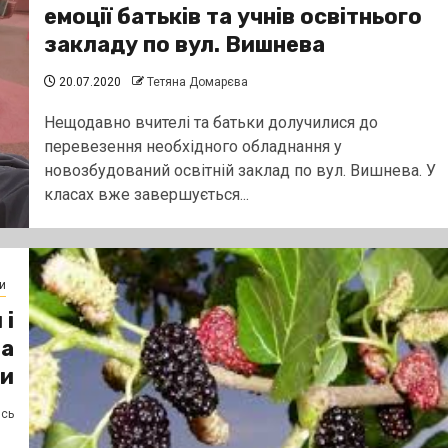
емоції батьків та учнів освітнього
закладу по вул. Вишнева
20.07.2020
Тетяна Домарєва
Нещодавно вчителі та батьки долучилися до
перевезення необхідного обладнання у
новозбудований освітній заклад по вул. Вишнева. У
класах вже завершується...
и
 і
на
ни
ясь