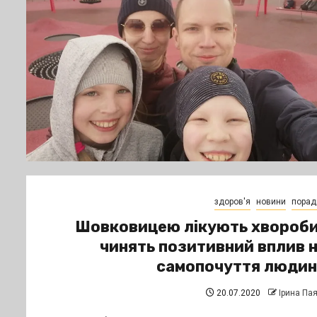
здоров'я
новини
порад
Шовковицею лікують хвороби
чинять позитивний вплив 
самопочуття люди
20.07.2020
Ірина Па