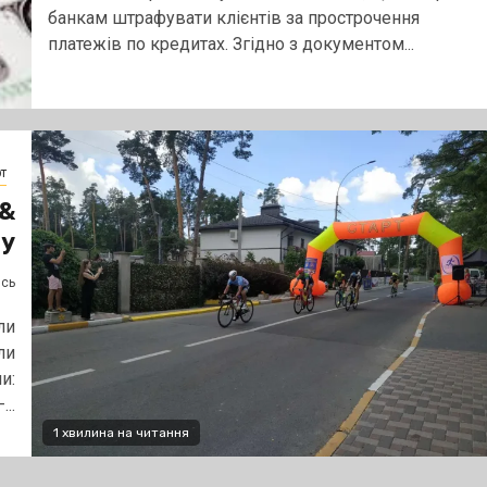
банкам штрафувати клієнтів за прострочення
платежів по кредитах. Згідно з документом...
т
 &
чу
ясь
ли
ли
и:
..
1 хвилина на читання