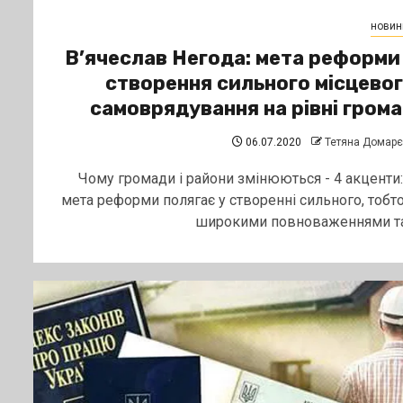
новин
В’ячеслав Негода: мета реформи
створення сильного місцево
самоврядування на рівні гром
06.07.2020
Тетяна Домар
Чому громади і райони змінюються - 4 акценти:
мета реформи полягає у створенні сильного, тобто
широкими повноваженнями та.