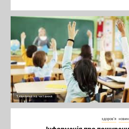
1 хвилина на читання
здоров'я
новин