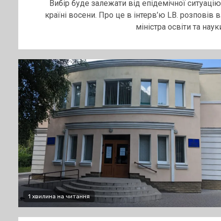
Вибір буде залежати від епідемічної ситуацію
країні восени. Про це в інтерв’ю LB. розповів в.
міністра освіти та науки.
1 хвилина на читання