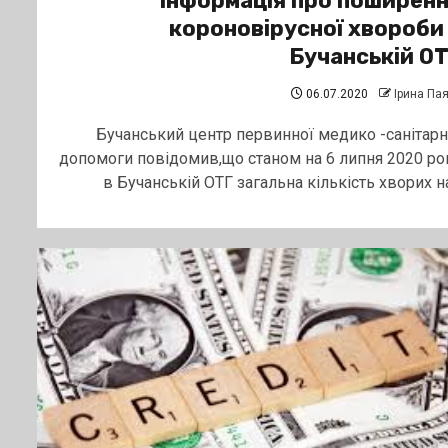
Інформація про поширен
короновірусної хвороби
Бучанській О
06.07.2020
Ірина Па
Бучанський центр первинної медико -санітарн
допомоги повідомив,що станом на 6 липня 2020 ро
в Бучанській ОТГ загальна кількість хворих на.