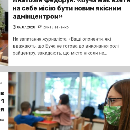
Анатолій Федорук: «Буча має взят
на себе місію бути новим якісним
адмінцентром»
06.07.2020
Ірина Левченко
На запитання журналіста: «Ваші опоненти, які
вважають, що Буча не готова до виконання ролі
райцентру, закидають, що місто ніколи не...
а
ів
 1
ня
єва