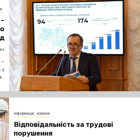
и
 –
го
ад
єва
 –
 з
..
інформація
новини
Відповідальність за трудові
порушення