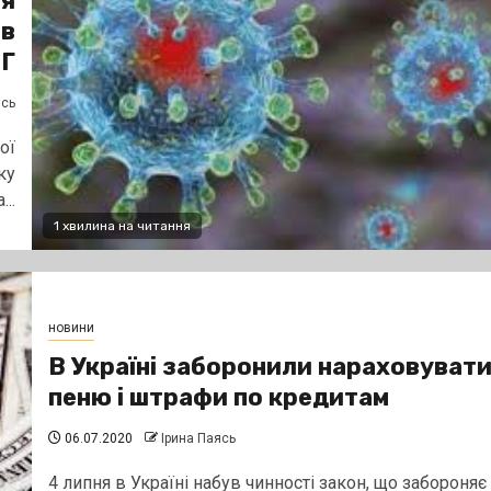
ня
 в
ТГ
ясь
ої
ку
..
1 хвилина на читання
новини
В Україні заборонили нараховуват
пеню і штрафи по кредитам
06.07.2020
Ірина Паясь
4 липня в Україні набув чинності закон, що забороняє