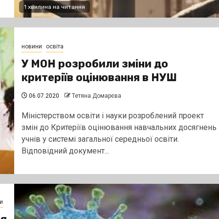
1 хвилина на читання
новини
освіта
У МОН розробили зміни до
критеріїв оцінювання в НУШ
06.07.2020
Тетяна Домарєва
Міністерством освіти і науки розроблений проект
змін до Критеріїв оцінювання навчальних досягнень
учнів у системі загальної середньої освіти.
Відповідний документ...
и