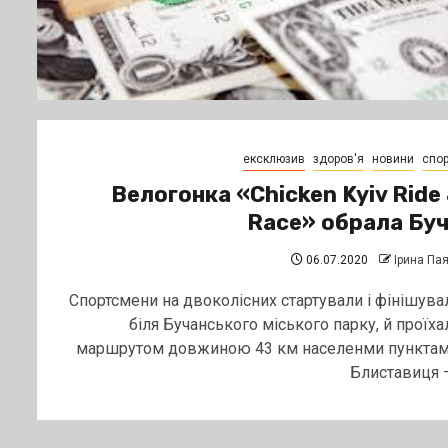
ексклюзив
здоров'я
новини
спор
Велогонка «Chicken Kyiv Ride
Race» обрала Бу
06.07.2020
Ірина Па
Спортсмени на двоколісних стартували і фінішува
біля Бучанського міського парку, й проїха
маршрутом довжиною 43 км населенми пунктам
Блиставиця –.