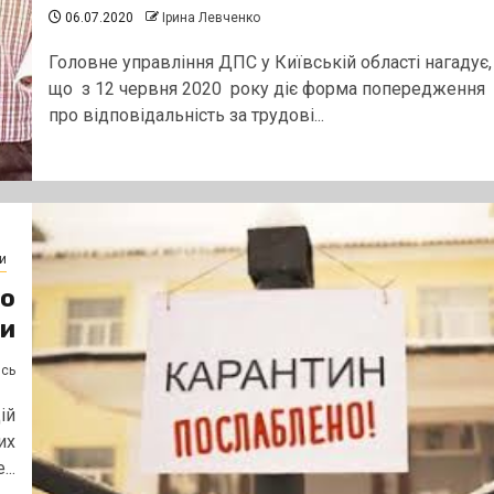
06.07.2020
Ірина Левченко
Головне управління ДПС у Київській області нагадує,
що з 12 червня 2020 року діє форма попередження
про відповідальність за трудові...
и
що
и
ясь
ій
их
..