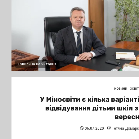
1 хвилина на читання
новини
освіт
У Міносвіти є кілька варіант
відвідування дітьми шкіл з
верес
06.07.2020
Тетяна Домар