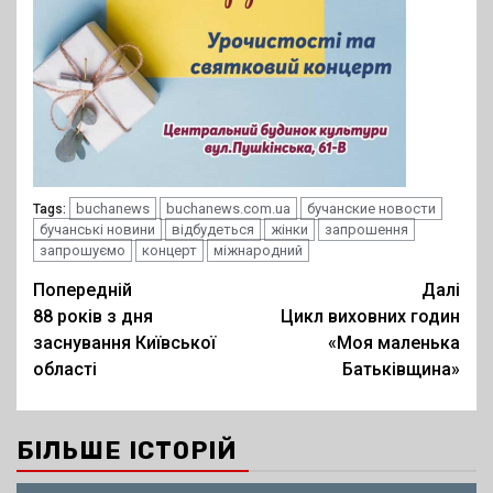
buchanews
buchanews.com.ua
бучанские новости
Tags:
бучанські новини
відбудеться
жінки
запрошення
запрошуємо
концерт
міжнародний
Post
Попередній
Далі
88 років з дня
Цикл виховних годин
navigation
заснування Київської
«Моя маленька
області
Батьківщина»
БІЛЬШЕ ІСТОРІЙ