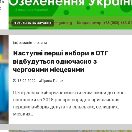
дь
..
1 хвилина на читання
інформація
новини
Наступні перші вибори в ОТГ
відбудуться одночасно з
черговими місцевими
13.02.2020
Ірина Паясь
Центральна виборча комісія внесла зміни до своєї
постанови за 2018 рік про порядок призначення
перших виборів депутатів сільських, селищних,
міських...