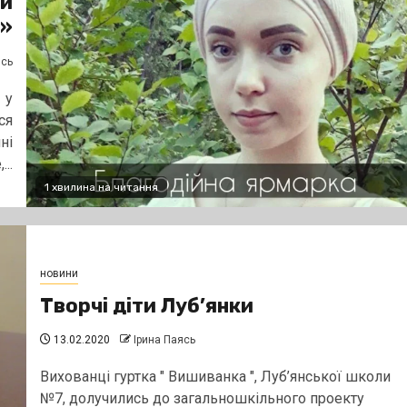
ри
»
ясь
 у
ся
ні
..
1 хвилина на читання
новини
Творчі діти Луб’янки
13.02.2020
Ірина Паясь
Вихованці гуртка " Вишиванка ", Луб’янської школи
№7, долучились до загальношкільного проекту