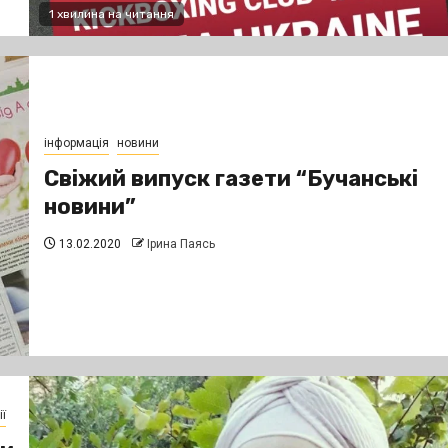
1 хвилина на читання
інформація
новини
Свіжий випуск газети “Бучанські
новини”
13.02.2020
Ірина Паясь
ї