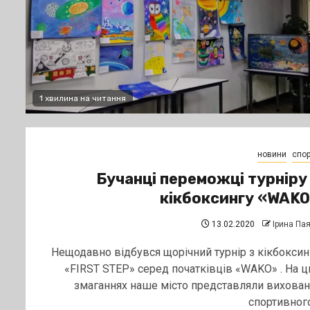
1 хвилина на читання
новини
спор
Бучанці переможці турніру
кікбоксингу «WAK
13.02.2020
Ірина Па
Нещодавно відбувся щорічний турнір з кікбоксин
«FIRST STEP» серед початківців «WAKO» . На ц
змаганнях наше місто представляли вихован
спортивного.