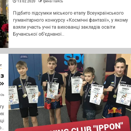
13.02.2020
Ірина Паясь
Підбито підсумки міського етапу Всеукраїнського
гуманітарного конкурсу «Космічні фантазії», у якому
взяли участь учні та вихованці закладів освіти
Бучанської об’єднаної...
т
 з
O»
ясь
гу
их
ці
..