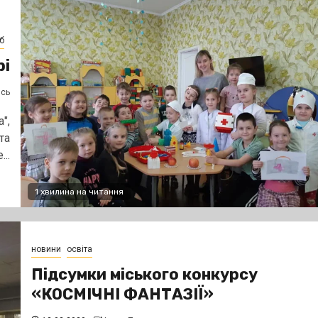
б
рі
ясь
",
та
..
1 хвилина на читання
новини
освіта
Підсумки міського конкурсу
«КОСМІЧНІ ФАНТАЗІЇ»