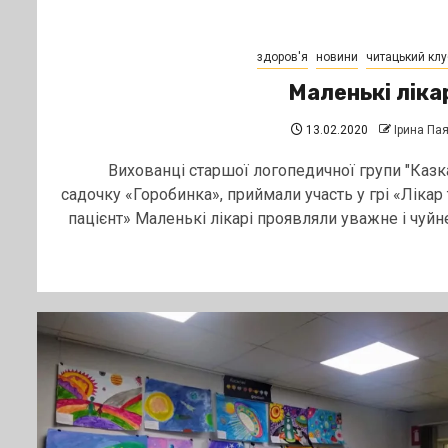
здоров'я
новини
читацький клу
Маленькі ліка
13.02.2020
Ірина Па
Вихованці старшої логопедичної групи "Казка
садочку «Горобинка», приймали участь у грі «Лікар 
пацієнт» Маленькі лікарі проявляли уважне і чуйне.