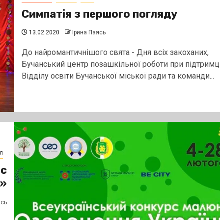
Симпатія з першого погляду
13.02.2020
Ірина Паясь
До найромантичнішого свята - Дня всіх закоханих,
Бучанський центр позашкільної роботи при підтримц
Відділу освіти Бучанської міської ради та команди...
я
рс
и»
ясь