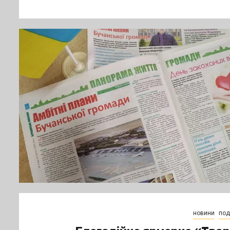
новини
поді