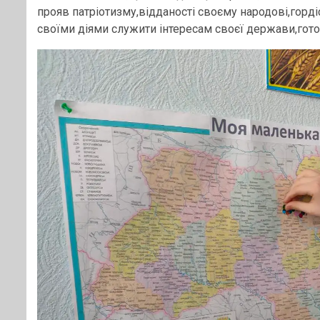
прояв патріотизму,відданості своєму народові,горді
своїми діями служити інтересам своєї держави,готов