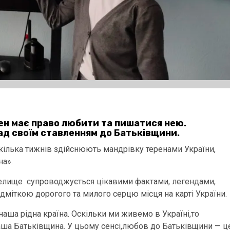
ен має право любити та пишатися нею.
д своїм ставленням до Батьківщини.
же кілька тижнів здійснюють мандрівку теренами України,
а».
 селище супроводжується цікавими фактами, легендами,
дміткою дорогого та милого серцю місця на карті України.
наша рідна країна. Оскільки ми живемо в Україні,то
наша Батьківщина. У цьому сенсі,любов до Батьківщини — ц