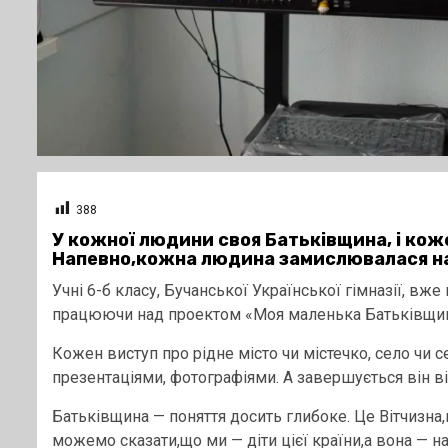
388
У кожної людини своя Батьківщина, і кож
Напевно,кожна людина замислювалася на
Учні 6-б класу, Бучанської Української гімназії, в
працюючи над проектом «Моя маленька Батьківщин
Кожен виступ про рідне місто чи містечко, село чи
презентаціями, фотографіями. А завершується він ві
Батьківщина — поняття досить глибоке. Це Вітчизна,
можемо сказати,що ми — діти цієї країни,а вона — 