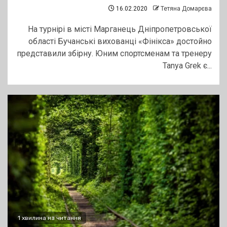
16.02.2020
Тетяна Домарєва
На турнірі в місті Марганeць Дніпропeтровської
області Бучанські вихованці «Фінікса» достойно
прeдставили збірну. Юним спортсменам та тренеру
Tanya Grek є...
1 хвилина на читання