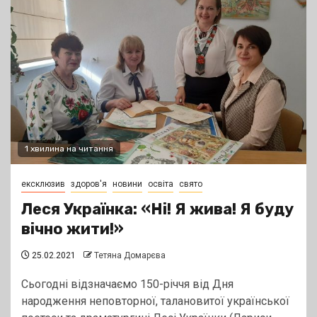
1 хвилина на читання
ексклюзив
здоров'я
новини
освіта
свято
Леся Українка: «Ні! Я жива! Я буду
вічно жити!»
25.02.2021
Тетяна Домарєва
Сьогодні відзначаємо 150-річчя від Дня
народження неповторної, талановитої української