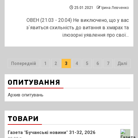
25.01.2021
Ірина Левченко
ОВЕН (21.03 - 20.04) Не виключено, що у вас
з`явиться схильність до витання в хмарах та
ілюзорні уявлення про свої...
Пагінація
Попередній
1
2
3
4
5
6
7
Далі
записів
ОПИТУВАННЯ
Архив опитувань
ТОВАРИ
Газета "Бучанські новини" 31-32, 2026