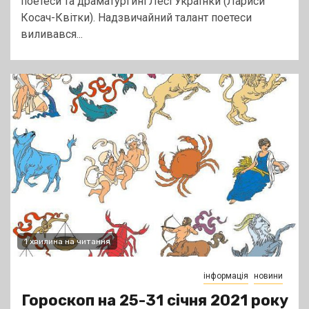
поетеси та драматургині Лесі Українки (Лариси
Косач-Квітки). Надзвичайний талант поетеси
виливався...
1 хвилина на читання
інформація
новини
Гороскоп на 25-31 січня 2021 року