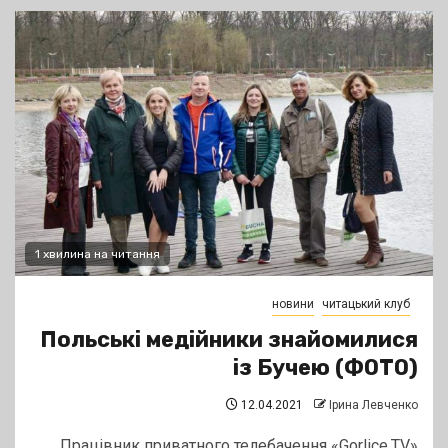
1 хвилина на читання
новини
читацький клуб
Польські медійники знайомилися
із Бучею (ФОТО)
12.04.2021
Ірина Левченко
Працівник приватного телебачення «Gorlice.TV»