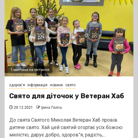
1 хвилина на читання
здоров'я
інформація
новини
свято
Свято для діточок у Ветеран Хаб
20.12.2021
Ірина Паясь
До свята Святого Миколая Ветеран Хаб провів
дитяче свято. Хай цей святий огортає усіх божою
милістю, дарує добро, здоров”я, радість,...