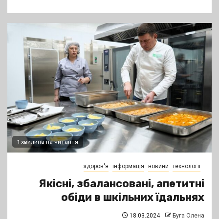
1 хвилина на читання
здоров'я
інформація
новини
технології
Якісні, збалансовані, апетитні
обіди в шкільних їдальнях
18.03.2024
Буга Олена