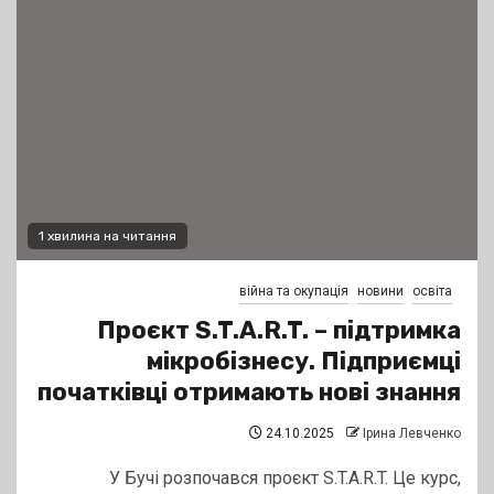
1 хвилина на читання
війна та окупація
новини
освіта
Проєкт S.T.A.R.T. – підтримка
мікробізнесу. Підприємці
початківці отримають нові знання
24.10.2025
Ірина Левченко
У Бучі розпочався проєкт S.T.A.R.T. Це курс,