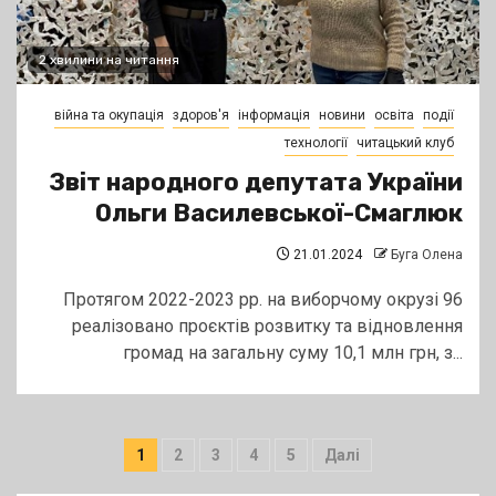
2 хвилини на читання
війна та окупація
здоров'я
інформація
новини
освіта
події
технології
читацький клуб
Звіт народного депутата України
Ольги Василевської-Смаглюк
21.01.2024
Буга Олена
Протягом 2022-2023 рр. на виборчому окрузі 96
реалізовано проєктів розвитку та відновлення
громад на загальну суму 10,1 млн грн, з...
Пагінація
1
2
3
4
5
Далі
записів