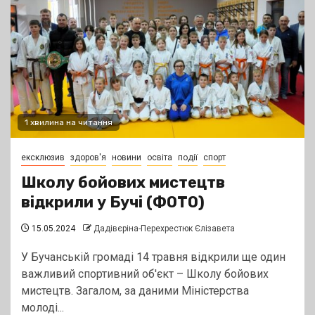
1 хвилина на читання
ексклюзив
здоров'я
новини
освіта
події
спорт
Школу бойових мистецтв
відкрили у Бучі (ФОТО)
15.05.2024
Дадівєріна-Перехрестюк Єлізавета
У Бучанській громаді 14 травня відкрили ще один
важливий спортивний об'єкт – Школу бойових
мистецтв. Загалом, за даними Міністерства
молоді...