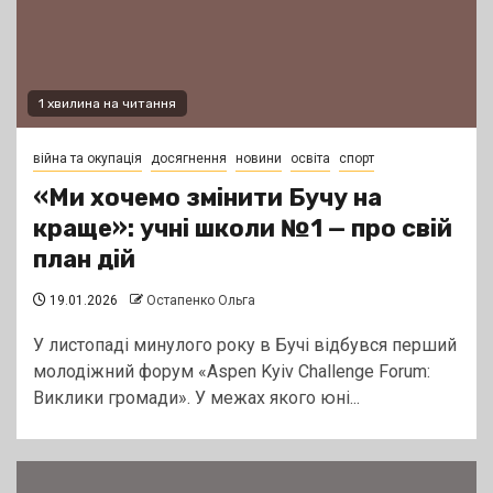
1 хвилина на читання
війна та окупація
досягнення
новини
освіта
спорт
«Ми хочемо змінити Бучу на
краще»: учні школи №1 — про свій
план дій
19.01.2026
Остапенко Ольга
У листопаді минулого року в Бучі відбувся перший
молодіжний форум «Aspen Kyiv Challenge Forum:
Виклики громади». У межах якого юні...