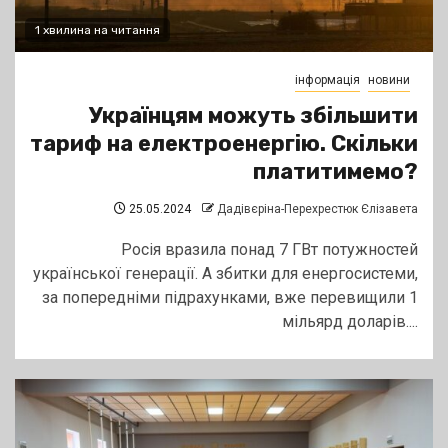
1 хвилина на читання
інформація
новини
Українцям можуть збільшити
тариф на електроенергію. Скільки
платитимемо?
25.05.2024
Дадівєріна-Перехрестюк Єлізавета
Росія вразила понад 7 ГВт потужностей
української генерації. А збитки для енергосистеми,
за попередніми підрахунками, вже перевищили 1
мільярд доларів....