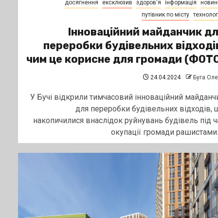
досягнення
ексклюзив
здоров'я
інформація
новин
путівник по місту
технологі
Інноваційний майданчик д
переробки будівельних відході
чим це корисне для громади (ФОТ
24.04.2024
Буга Ол
У Бучі відкрили тимчасовий інноваційний майданч
для переробки будівельних відходів, 
накопичилися внаслідок руйнувань будівель під ч
окупації громади рашистами. .