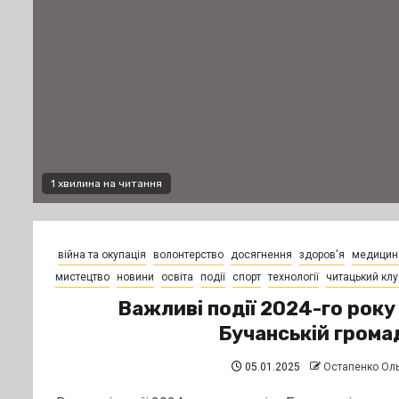
1 хвилина на читання
війна та окупація
волонтерство
досягнення
здоров'я
медицин
мистецтво
новини
освіта
події
спорт
технології
читацький клу
Важливі події 2024-го року
Бучанській грома
05.01.2025
Остапенко Ол