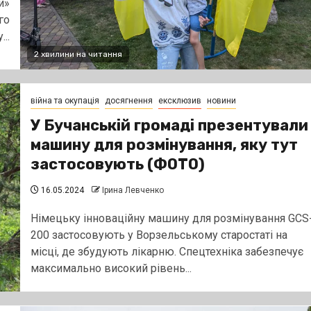
и»
го
..
2 хвилини на читання
війна та окупація
досягнення
ексклюзив
новини
У Бучанській громаді презентували
машину для розмінування, яку тут
застосовують (ФОТО)
16.05.2024
Ірина Левченко
Німецьку інноваційну машину для розмінування GCS
200 застосовують у Ворзельському старостаті на
місці, де збудують лікарню. Спецтехніка забезпечує
максимально високий рівень...