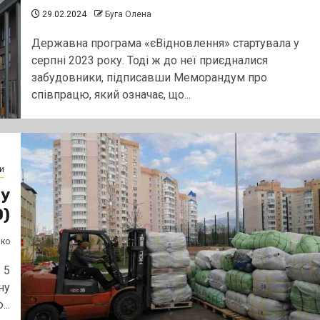
29.02.2024
Буга Олена
Державна програма «єВідновлення» стартувала у
серпні 2023 року. Тоді ж до неї приєдналися
забудовники, підписавши Меморандум про
співпрацю, який означає, що...
и
 у
О)
нко
 5
ну
..