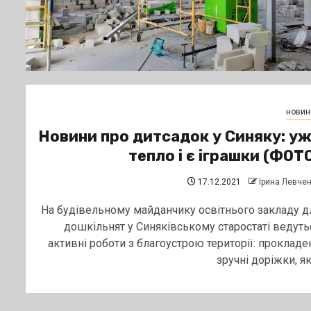
новин
Новини про дитсадок у Синяку: у
тепло і є іграшки (ФОТ
17.12.2021
Ірина Левче
На будівельному майданчику освітнього закладу д
дошкільнят у Синяківському старостаті ведуть
активні роботи з благоустрою території: прокладе
зручні доріжки, які.