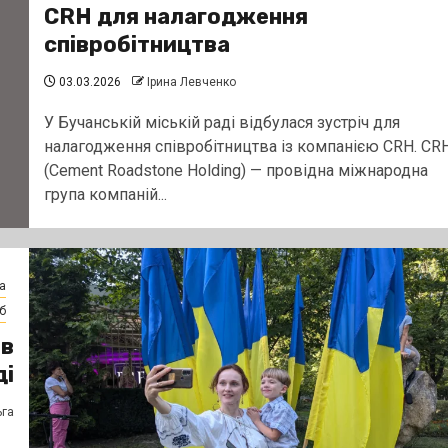
CRH для налагодження
співробітництва
03.03.2026
Ірина Левченко
У Бучанській міській раді відбулася зустріч для
налагодження співробітництва із компанією CRH. CR
(Cement Roadstone Holding) — провідна міжнародна
група компаній...
а
б
 в
ді
ьга