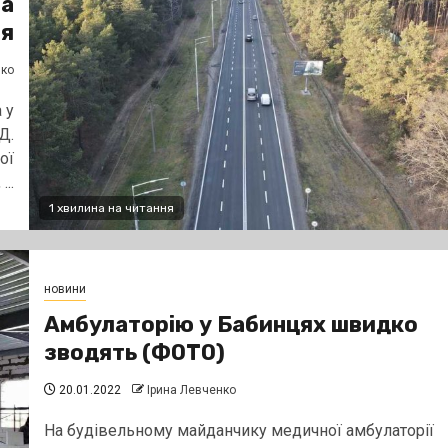
ва
ія
нко
 у
Д.
ої
..
1 хвилина на читання
новини
Амбулаторію у Бабинцях швидко
зводять (ФОТО)
20.01.2022
Ірина Левченко
На будівельному майданчику медичної амбулаторії