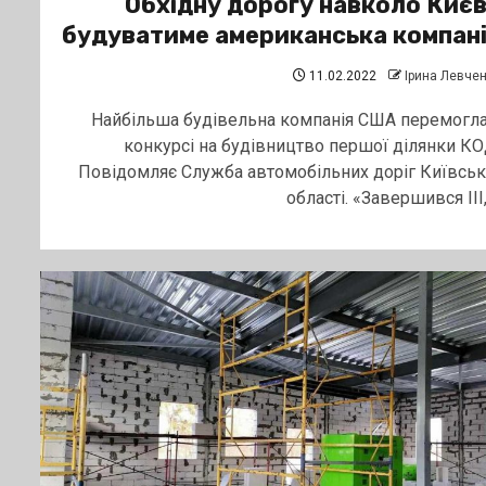
Обхідну дорогу навколо Киє
будуватиме американська компан
11.02.2022
Ірина Левче
Найбільша будівельна компанія США перемогла
конкурсі на будівництво першої ділянки КО
Повідомляє Служба автомобільних доріг Київськ
області. «Завершився ІІІ, .