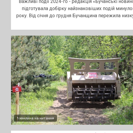
Важливі події 2024-го - редакція «Бучанські новин
підготувала добірку найзнаковіших подій минуло
року. Від січня до грудня Бучанщина пережила низку.
1 хвилина на читання