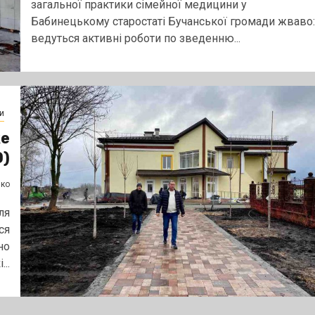
загальної практики сімейної медицини у
Бабинецькому старостаті Бучанської громади жваво:
ведуться активні роботи по зведенню...
и
же
О)
нко
ля
ся
но
..