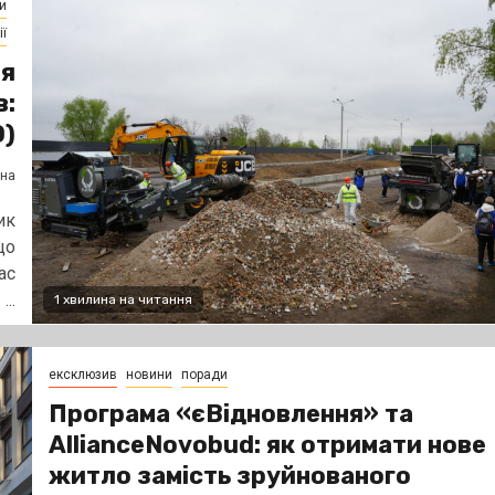
и
ї
ля
в:
О)
ена
ик
що
ас
..
1 хвилина на читання
ексклюзив
новини
поради
Програма «єВідновлення» та
AllianceNovobud: як отримати нове
житло замість зруйнованого