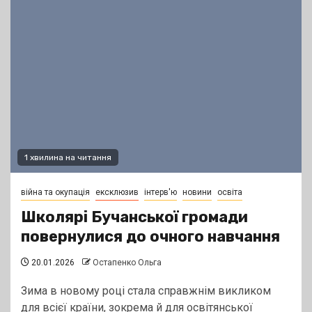
1 хвилина на читання
війна та окупація
ексклюзив
інтерв'ю
новини
освіта
Школярі Бучанської громади
повернулися до очного навчання
20.01.2026
Остапенко Ольга
Зима в новому році стала справжнім викликом
для всієї країни, зокрема й для освітянської