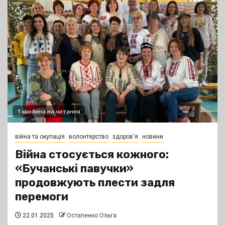
1 хвилина на читання
війна та окупація
волонтерство
здоров'я
новини
Війна стосується кожного:
«Бучанські павучки»
продовжують плести задля
перемоги
22.01.2025
Остапенко Ольга