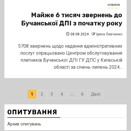
новини
Майже 6 тисяч звернень до
Бучанської ДПІ з початку року
08.08.2024
Ірина Левченко
5708 звернень щодо надання адміністративних
послуг опрацьовано Центром обслуговування
платників Бучанської ДПІ ГУ ДПС у Київській
області за січень-липень 2024...
Пагінація
1
2
3
4
…
6
Далі
записів
ОПИТУВАННЯ
Архив опитувань