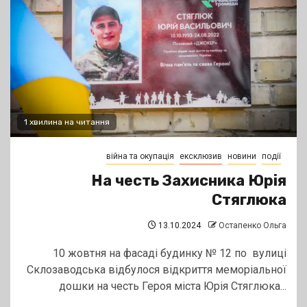
1 хвилина на читання
війна та окупація
ексклюзив
новини
події
На честь Захисника Юрія
Стяглюка
13.10.2024
Остапенко Ольга
10 жовтня на фасаді будинку № 12 по вулиці
Склозаводська відбулося відкриття меморіальної
дошки на честь Героя міста Юрія Стяглюка...