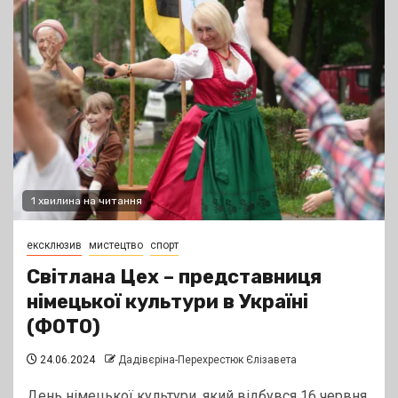
1 хвилина на читання
ексклюзив
мистецтво
спорт
Світлана Цех – представниця
німецької культури в Україні
(ФОТО)
24.06.2024
Дадівєріна-Перехрестюк Єлізавета
День німецької культури, який відбувся 16 червня