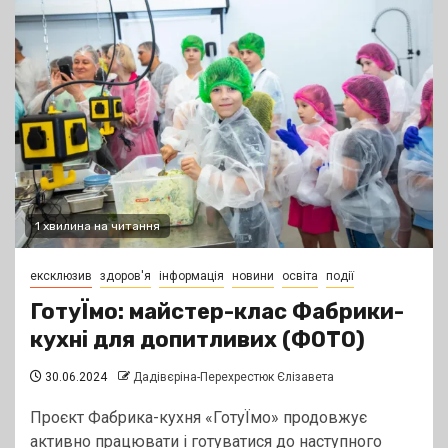
1 хвилина на читання
ексклюзив
здоров'я
інформація
новини
освіта
події
ГотуЇмо: майстер-клас Фабрики-
кухні для допитливих (ФОТО)
30.06.2024
Дадівєріна-Перехрестюк Єлізавета
Проєкт Фабрика-кухня «ГотуЇмо» продовжує
активно працювати і готуватися до наступного