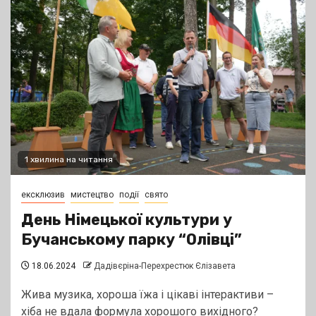
1 хвилина на читання
ексклюзив
мистецтво
події
свято
День Німецької культури у
Бучанському парку “Олівці”
18.06.2024
Дадівєріна-Перехрестюк Єлізавета
Жива музика, хороша їжа і цікаві інтерактиви –
хіба не вдала формула хорошого вихідного?