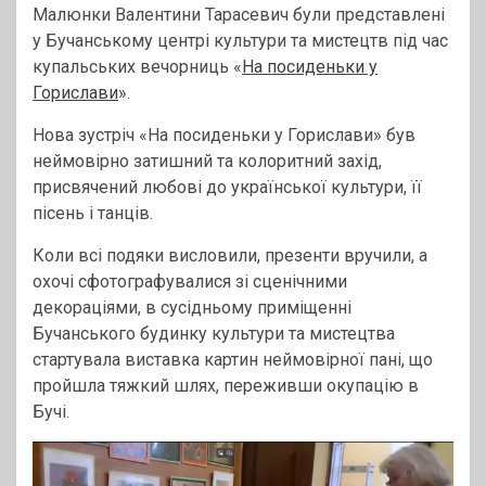
Малюнки Валентини Тарасевич були представлені
у Бучанському центрі культури та мистецтв під час
купальських вечорниць «
На посиденьки у
Горислави
».
Нова зустріч «На посиденьки у Горислави» був
неймовірно затишний та колоритний захід,
присвячений любові до української культури, її
пісень і танців.
Коли всі подяки висловили, презенти вручили, а
охочі сфотографувалися зі сценічними
декораціями, в сусідньому приміщенні
Бучанського будинку культури та мистецтва
стартувала виставка картин неймовірної пані, що
пройшла тяжкий шлях, переживши окупацію в
Бучі.