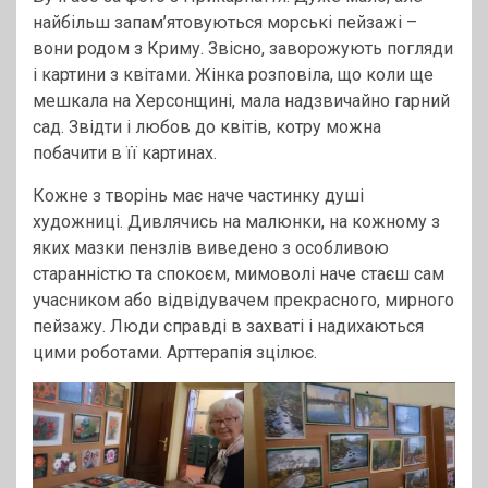
найбільш запам’ятовуються морські пейзажі –
вони родом з Криму. Звісно, заворожують погляди
і картини з квітами. Жінка розповіла, що коли ще
мешкала на Херсонщині, мала надзвичайно гарний
сад. Звідти і любов до квітів, котру можна
побачити в її картинах.
Кожне з творінь має наче частинку душі
художниці. Дивлячись на малюнки, на кожному з
яких мазки пензлів виведено з особливою
старанністю та спокоєм, мимоволі наче стаєш сам
учасником або відвідувачем прекрасного, мирного
пейзажу. Люди справді в захваті і надихаються
цими роботами. Арттерапія зцілює.