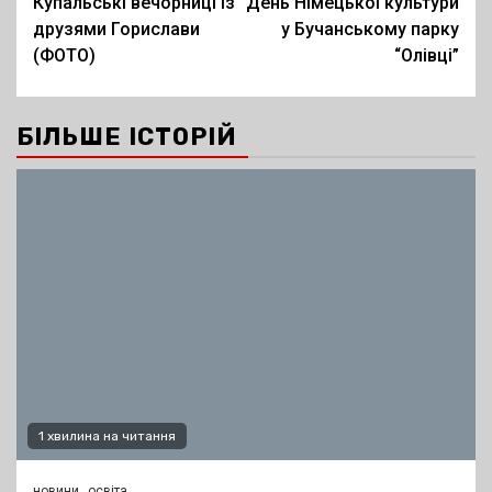
Купальські вечорниці із
День Німецької культури
navigation
друзями Горислави
у Бучанському парку
(ФОТО)
“Олівці”
БІЛЬШЕ ІСТОРІЙ
1 хвилина на читання
новини
освіта