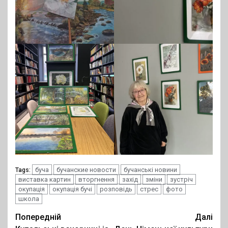
буча
бучанские новости
бучанські новини
Tags:
виставка картин
вторгнення
захід
зміни
зустріч
окупація
окупація бучі
розповідь
стрес
фото
школа
Post
Попередній
Далі