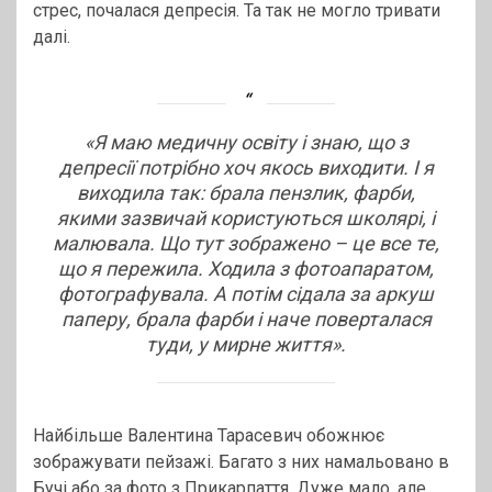
стрес, почалася депресія. Та так не могло тривати
далі.
«Я маю медичну освіту і знаю, що з
депресії потрібно хоч якось виходити. І я
виходила так: брала пензлик, фарби,
якими зазвичай користуються школярі, і
малювала. Що тут зображено – це все те,
що я пережила. Ходила з фотоапаратом,
фотографувала. А потім сідала за аркуш
паперу, брала фарби і наче поверталася
туди, у мирне життя».
Найбільше Валентина Тарасевич обожнює
зображувати пейзажі. Багато з них намальовано в
Бучі або за фото з Прикарпаття. Дуже мало, але