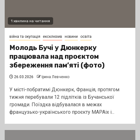
1 хвилина на читання
війна та окупація
ексклюзив
новини
освіта
Молодь Бучі у Дюнкерку
працювала над проєктом
збереження пам’яті (фото)
26.03.2026
Ірина Левченко
У місті-побратимі Дюнкерк, Франція, протягом
тижня перебували 12 підлітків із Бучанської
громади. Поїздка відбувалася в межах
французько-українського проєкту MAPAix і...