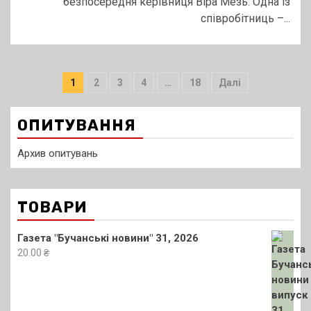
безпосередня керівниця Віра Мезь. Одна із
співробітниць –...
Пагінація
1
2
3
4
…
18
Далі
записів
ОПИТУВАННЯ
Архив опитувань
ТОВАРИ
Газета "Бучанські новини" 31, 2026
20.00
₴