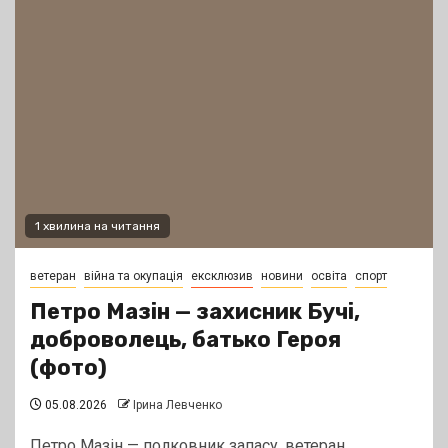
1 хвилина на читання
ветеран
війна та окупація
ексклюзив
новини
освіта
спорт
Петро Мазін — захисник Бучі,
доброволець, батько Героя
(фото)
05.08.2026
Ірина Левченко
Петро Мазін — полковник запасу, ветеран,