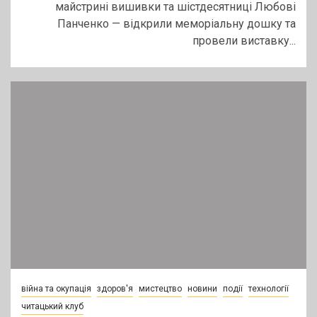
майстрині вишивки та шістдесятниці Любові
Панченко — відкрили меморіальну дошку та
провели виставку...
війна та окупація
здоров'я
мистецтво
новини
події
технології
читацький клуб