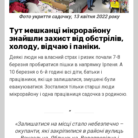
Фото укриття садочку, 13 квітня 2022 року
Тут мешканці мікрорайону
знайшли захист від обстрілів,
холоду, відчаю і паніки.
Деякі люди на власний страх і ризик почали 7-8
березня пробиратися пішки в напрямку Ірпеня. А
10 березня о 6-й годині всі діти, батьки і
працівники, які ще залишалися, змушені були
евакуюватися. Зосталися тільки старші люди
мікрорайону і одна працівниця садочка з родиною.
«Залишатися на місці стало небезпечно –
окупанти, які закріпилися в районі вулиць
Вокзальна, Яблунська, Водопровідна і