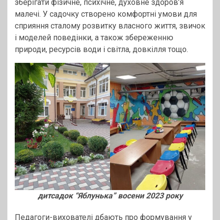
зберігати фізичне, психічне, духовне здоров’я
малечі. У садочку створено комфортні умови для
сприяння сталому розвитку власного життя, звичок
і моделей поведінки, а також збереженню
природи, ресурсів води і світла, довкілля тощо.
дитсадок “Яблунька” восени 2023 року
Педагоги-вихователі дбають про формування у