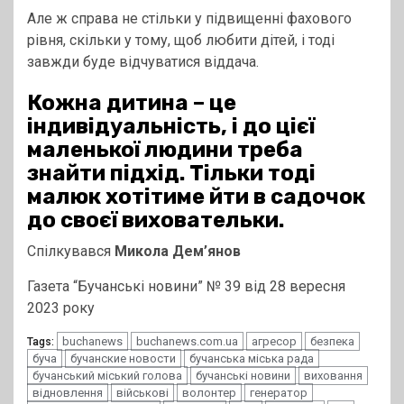
Але ж справа не стільки у підвищенні фахового
рівня, скільки у тому, щоб любити дітей, і тоді
завжди буде відчуватися віддача.
Кожна дитина – це
індивідуальність, і до цієї
маленької людини треба
знайти підхід. Тільки тоді
малюк хотітиме йти в садочок
до своєї виховательки.
Спілкувався
Микола Дем’янов
Газета “Бучанські новини” № 39 від 28 вересня
2023 року
buchanews
buchanews.com.ua
агресор
безпека
Tags:
буча
бучанские новости
бучанська міська рада
бучанський міський голова
бучанські новини
виховання
відновлення
військові
волонтер
генератор