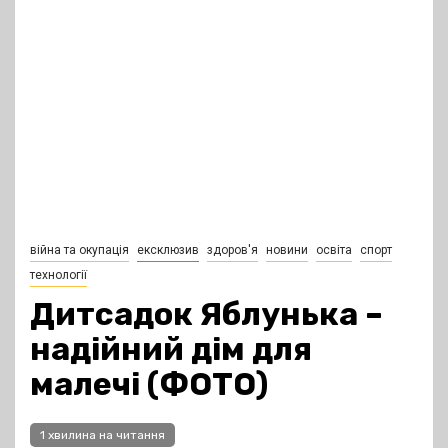
війна та окупація
ексклюзив
здоров'я
новини
освіта
спорт
технології
Дитсадок Яблунька –
надійний дім для
малечі (ФОТО)
1 хвилина на читання