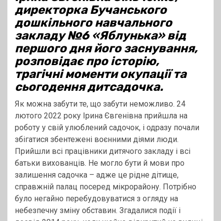
директорка Бучанського
дошкільного навчального
закладу №6 «Яблунька» від
першого дня його заснування,
розповідає про історію,
трагічні моменти окупації та
сьогодення дитсадочка.
Як можна забути те, що забути неможливо. 24
лютого 2022 року Ірина Євгенівна прийшла на
роботу у свій улюблений садочок, і одразу почали
збігатися збентежені воєнними діями люди.
Прийшли всі працівники дитячого закладу і всі
батьки вихованців. Не могло бути й мови про
залишення садочка – адже це рідне дітище,
справжній палац посеред мікрорайону. Потрібно
було негайно перебудовуватися з огляду на
небезпечну зміну обставин. Згадалися події і