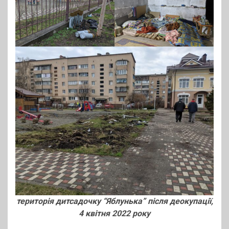
територія дитсадочку “Яблунька” після деокупації,
4 квітня 2022 року