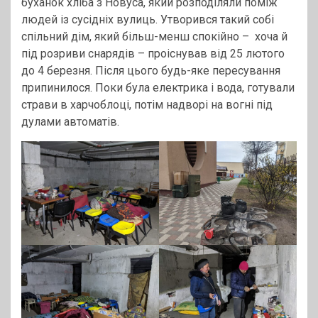
буханок хліба з Новуса, який розподіляли поміж
людей із сусідніх вулиць. Утворився такий собі
спільний дім, який більш-менш спокійно – хоча й
під розриви снарядів – проіснував від 25 лютого
до 4 березня. Після цього будь-яке пересування
припинилося. Поки була електрика і вода, готували
страви в харчоблоці, потім надворі на вогні під
дулами автоматів.