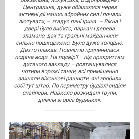
Центральна, дуже обізлилися через
активні дії наших збройних сил і почали
лютувати, – згадує пані Ірина. – Вікна і
двері було вибито, паркан і дерева
зламано, дах та гральні майданчики
сильно пошкоджено. Було дуже холодно.
Дехто плакав. Повністю припинилася
подача води. На подвір’ї – під прикриттям
дитячого закладу – розташувалися
чотири ворожі танки, всі приміщення
зайняли військові рашисти, які зробили
собі тут штаб. По периметру будівлі сиділи
снайпери. Навколо розкидані трупи,
диміли згорілі будинки».