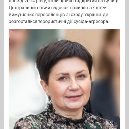
досвід 2014 року, коли щойно відкритий на вулиці
Центральній новий садочок прийняв 57 дітей
вимушених переселенців зі сходу України, де
розгорталися терористичні дії сусіда-агресора.