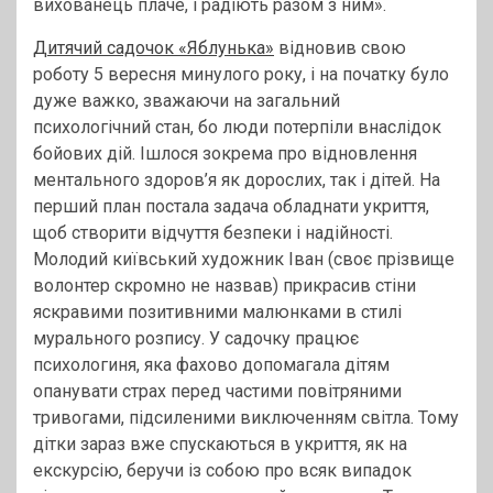
вихованець плаче, і радіють разом з ним».
Дитячий садочок «Яблунька»
відновив свою
роботу 5 вересня минулого року, і на початку було
дуже важко, зважаючи на загальний
психологічний стан, бо люди потерпіли внаслідок
бойових дій. Ішлося зокрема про відновлення
ментального здоров’я як дорослих, так і дітей. На
перший план постала задача обладнати укриття,
щоб створити відчуття безпеки і надійності.
Молодий київський художник Іван (своє прізвище
волонтер скромно не назвав) прикрасив стіни
яскравими позитивними малюнками в стилі
мурального розпису. У садочку працює
психологиня, яка фахово допомагала дітям
опанувати страх перед частими повітряними
тривогами, підсиленими виключенням світла. Тому
дітки зараз вже спускаються в укриття, як на
екскурсію, беручи із собою про всяк випадок