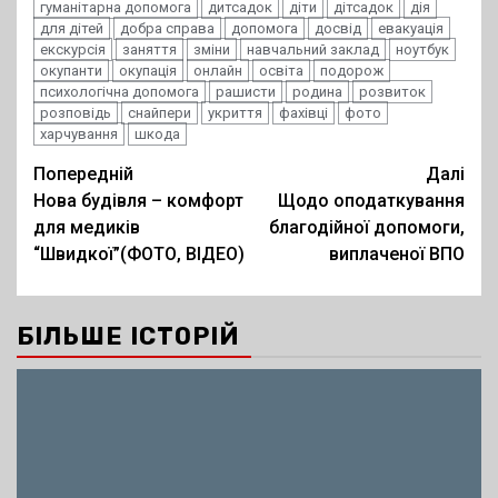
гуманітарна допомога
дитсадок
діти
дітсадок
дія
для дітей
добра справа
допомога
досвід
евакуація
екскурсія
заняття
зміни
навчальний заклад
ноутбук
окупанти
окупація
онлайн
освіта
подорож
психологічна допомога
рашисти
родина
розвиток
розповідь
снайпери
укриття
фахівці
фото
харчування
шкода
Post
Попередній
Далі
Нова будівля – комфорт
Щодо оподаткування
navigation
для медиків
благодійної допомоги,
“Швидкої”(ФОТО, ВІДЕО)
виплаченої ВПО
БІЛЬШЕ ІСТОРІЙ