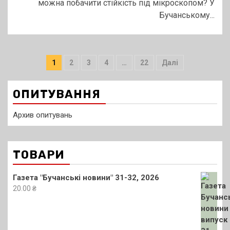
можна побачити стійкість під мікроскопом? У
Бучанському...
Пагінація
1
2
3
4
…
22
Далі
записів
ОПИТУВАННЯ
Архив опитувань
ТОВАРИ
Газета "Бучанські новини" 31-32, 2026
20.00
₴