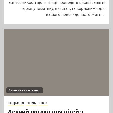
життєстійкості щоп’ятниці проводять цікаві заняття
на різну тематику, які стануть корисними для
вашого повсякденного життя....
1 хвилина на читання
інформація
новини
освіта
Денний догляд для дітей з