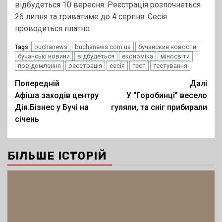
відбудеться 10 вересня. Реєстрація розпочнеться
26 липня та триватиме до 4 серпня. Сесія
проводиться платно.
buchanews
buchanews.com.ua
бучанские новости
Tags:
бучанські новини
відбудеться
економіка
міносвіти
повідомлення
реєстрація
сесія
тест
тестування
Post
Попередній
Далі
Афіша заходів центру
У “Горобинці” весело
navigation
Дія.Бізнес у Бучі на
гуляли, та сніг прибирали
січень
БІЛЬШЕ ІСТОРІЙ