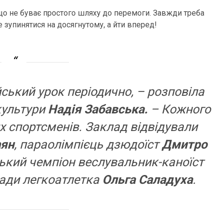
, що не буває простого шляху до перемоги. Завжди треба
е зупинятися на досягнутому, а йти вперед!
ський урок періодично, – розповіла
культури
Надія Забавська.
– Кожного
х спортсменів. Заклад відвідували
аян
, параолімпієць дзюдоїст
Дмитро
ський чемпіон веслувальник-каноїст
іади легкоатлетка
Ольга Саладуха
.