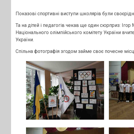
Показові спортивні виступи школярів були своєрід
Та на дітей і педагогів чекав ще один сюрприз: Іго
Національного олімпійського комітету України вчит
України.
Спільна фотографія згодом займе своє почесне міс