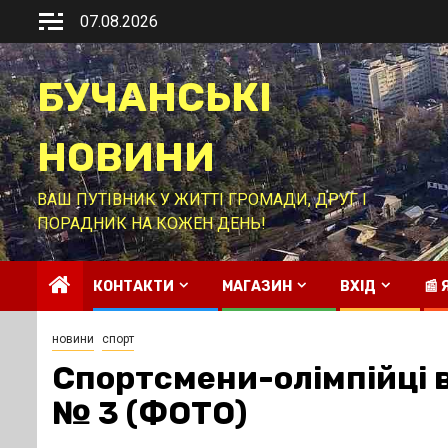
Перейти
07.08.2026
до
вмісту
БУЧАНСЬКІ
НОВИНИ
ВАШ ПУТІВНИК У ЖИТТІ ГРОМАДИ, ДРУГ І
ПОРАДНИК НА КОЖЕН ДЕНЬ!
КОНТАКТИ
МАГАЗИН
ВХІД
📰
новини
спорт
Спортсмени-олімпійці 
№ 3 (ФОТО)