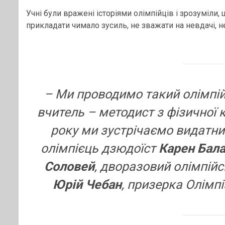
Учні були вражені історіями олімпійців і зрозуміли
прикладати чимало зусиль, не зважати на невдачі, н
– Ми проводимо такий олімпій
вчитель – методист з фізичної 
року ми зустрічаємо видатни
олімпієць дзюдоїст
Карен Бал
Соловей
, дворазовий олімпій
Юрій Чебан
, призерка Олімп