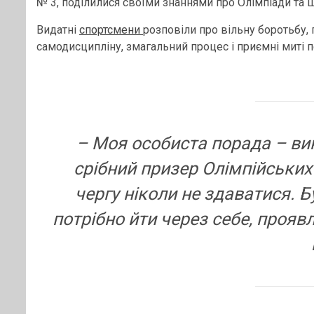
№ 3, поділилися своїми знаннями про Олімпіади та шл
Видатні
спортсмени
розповіли про вільну боротьбу,
самодисципліну, змагальний процес і приємні миті п
– Моя особиста порада – ви
срібний призер Олімпійських 
чергу ніколи не здаватися. Б
потрібно йти через себе, проявля