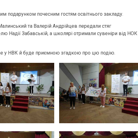
ним подарунком почесним гостям освітнього закладу.
р Малинський та Валерій Андрійцев передали стяг
елю Надії Забавській, а школярі отримали сувеніри від НОК
це у НВК й буде приємною згадкою про цю подію.