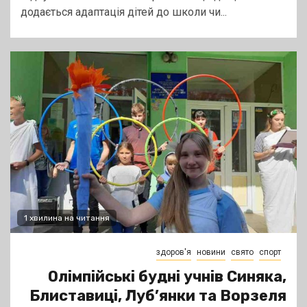
додається адаптація дітей до школи чи...
1 хвилина на читання
здоров'я
новини
свято
спорт
Олімпійські будні учнів Синяка,
Блиставиці, Луб’янки та Ворзеля