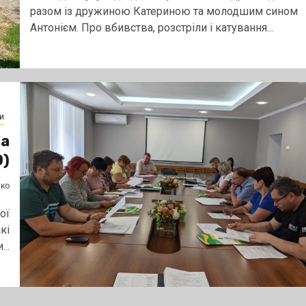
разом із дружиною Катериною та молодшим сином
Антонієм. Про вбивства, розстріли і катування...
и
та
О)
нко
ої
кі
..