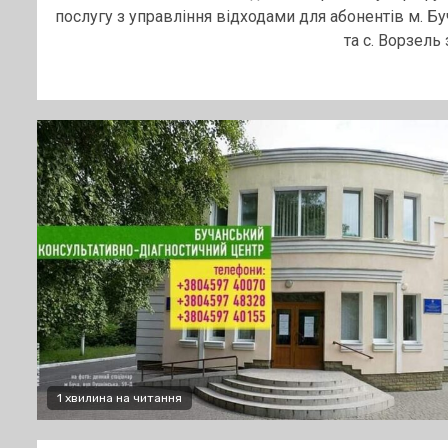
послугу з управління відходами для абонентів м. Бу
та с. Ворзель з
1 хвилина на читання