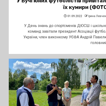
У Бучі юних футболістів привіта
їх кумири (ФОТ
01.09.2022
Ірина Левче
У День знань до спортсменів ДЮСШ і шкільн
команд завітали президент Асоціації футбо
України, член виконкому УЄФА Андрій Павелк
головний.