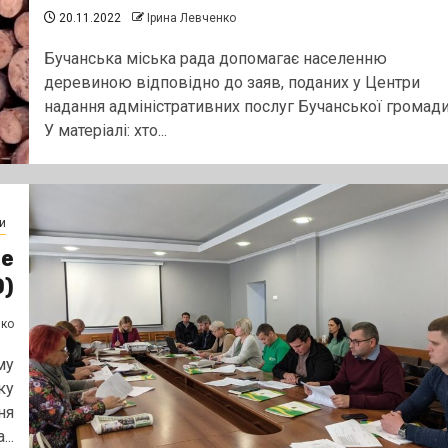
20.11.2022
Ірина Левченко
Бучанська міська рада допомагає населенню
деревиною відповідно до заяв, поданих у Центри
надання адміністративних послуг Бучанської громади
У матеріалі: хто...
и
ве
О)
нко
му
ку
ня
..