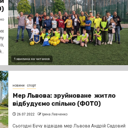
ли
О)
нко
их
лу
о,
..
1 хвилина на читання
новини
спорт
Мер Львова: зруйноване житло
відбудуємо спільно (ФОТО)
26.07.2022
Ірина Левченко
Сьогодні Бучу відвідав мер Львова Андрій Садовий