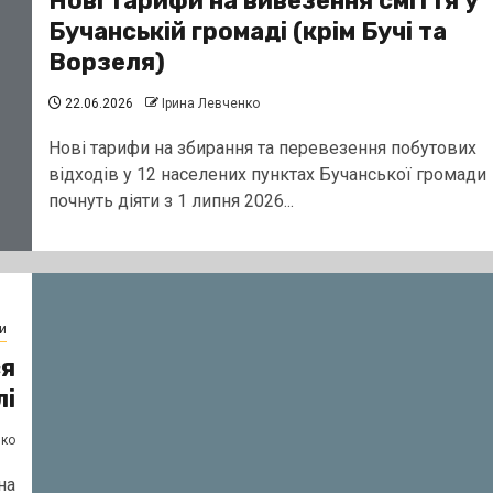
Нові тарифи на вивезення сміття у
Бучанській громаді (крім Бучі та
Ворзеля)
22.06.2026
Ірина Левченко
Нові тарифи на збирання та перевезення побутових
відходів у 12 населених пунктах Бучанської громади
почнуть діяти з 1 липня 2026...
и
ся
лі
нко
на