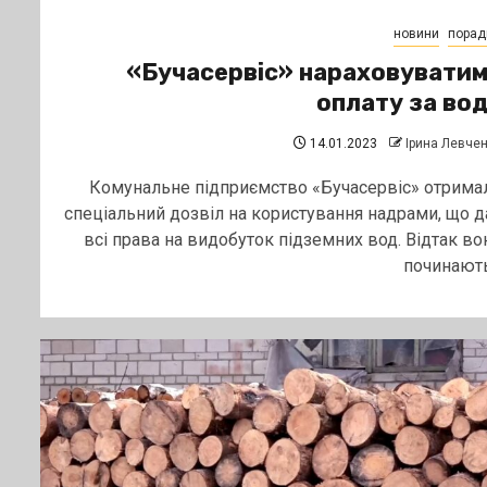
новини
порад
«Бучасервіс» нараховувати
оплату за во
14.01.2023
Ірина Левче
Комунальне підприємство «Бучасервіс» отрима
спеціальний дозвіл на користування надрами, що д
всі права на видобуток підземних вод. Відтак во
починають.