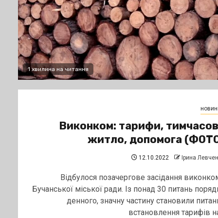
1 хвилина на читання
новин
Виконком: тарифи, тимчасо
житло, допомога (ФОТ
12.10.2022
Ірина Левче
Відбулося позачергове засідання виконко
Бучанської міської ради. Із понад 30 питань поряд
денного, значну частину становили питан
встановлення тарифів на.