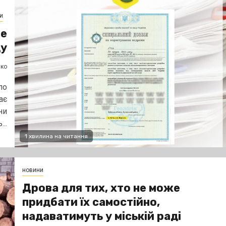
и
ме
ду
нко
ло
ає
ни
..
1 хвилина на читання
новини
Дрова для тих, хто не може
придбати їх самостійно,
надаватимуть у міській раді