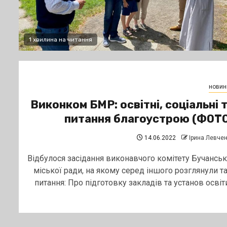
1 хвилина на читання
новин
Виконком БМР: освітні, соціальні 
питання благоустрою (ФОТ
14.06.2022
Ірина Левче
Відбулося засідання виконавчого комітету Бучанськ
міської ради, на якому серед іншого розглянули та
питання: Про підготовку закладів та установ освіти.