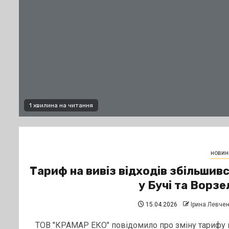
1 хвилина на читання
новин
Тариф на вивіз відходів збільшив
у Бучі та Ворзе
15.04.2026
Ірина Левче
ТОВ "КРАМАР ЕКО" повідомило про зміну тарифу 