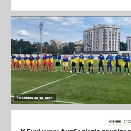
1 хвилина на читання
новини
спор