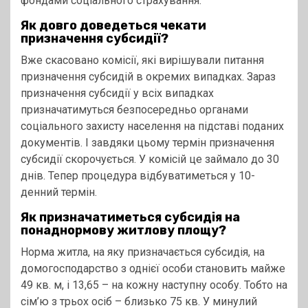
фондами соціального страхування.
Як довго доведеться чекати
призначення субсидії?
Вже скасовано комісії, які вирішували питання
призначення субсидій в окремих випадках. Зараз
призначення субсидії у всіх випадках
призначатимуться безпосередньо органами
соціального захисту населення на підставі поданих
документів. І завдяки цьому термін призначення
субсидії скорочується. У комісій це займало до 30
днів. Тепер процедура відбуватиметься у 10-
денний термін.
Як призначатиметься субсидія на
понаднормову житлову площу?
Норма житла, на яку призначається субсидія, на
домогосподарство з однієї особи становить майже
49 кв. м, і 13,65 – на кожну наступну особу. Тобто на
сім’ю з трьох осіб – близько 75 кв. У минулий