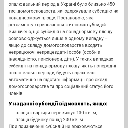
опалювальний період в Україні було близько 450
тис. домогосподарств, які одержували субсидію на
понаднормову площу. Постановою, яка
регламентує призначення житлових субсидій,
визначено, що субсидія на понаднормову площу
розповсюджується лише в одному випадку –
якщо до складу домогосподарства входять
непрацюючі непрацездатні особи (особи з
інвалідністю, пенсіонери, діти). У таких випадках
субсидії на понаднормову площу, як і в попередні
опалювальні періоди, будуть нараховані
автоматично на підставі інформації про склад
домогосподарства та про соціальний статус його
членів.
У наданні субсидії відмовлять, якщо:
площа квартири перевищує 130 кв. м,
площа будинку понад 230 кв. м.
При призначенні субсидій не враховуються