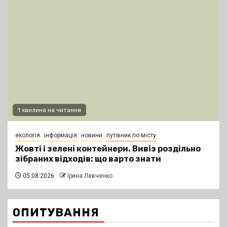
1 хвилина на читання
екологія
інформація
новини
путівник по місту
Жовті і зелені контейнери. Вивіз роздільно
зібраних відходів: що варто знати
05.08.2026
Ірина Левченко
ОПИТУВАННЯ