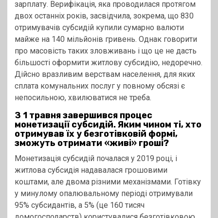
зарплату. Верифікація, яка проводилася протягом
двох останніх років, засвідчила, зокрема, що 830
отримувачів субсидій купили сумарно валюти
майже на 140 мільйонів гривень. Однак говорити
про масовість таких зловживань і що це не дасть
більшості оформити житлову субсидію, недоречно.
Дійсно вразливим верствам населення, для яких
сплата комунальних послуг у повному обсязі є
непосильною, хвилюватися не треба.
З 1 травня завершився процес
монетизації субсидій. Яким чином ті, хто
отримував їх у безготівковій формі,
зможуть отримати «живі» гроші?
Монетизація субсидій почалася у 2019 році, і
житлова субсидія надавалася грошовими
коштами, але двома різними механізмами. Готівку
у минулому опалювальному періоді отримували
95% субсидантів, а 5% (це 160 тисяч
домогосподарств) користувалися безготівковою