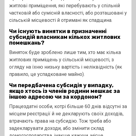
житлові приміщення, які перебувають у спільній
частковій або сумісній власності, або розташовані у
сільській місцевості й отримані як спадщина.
Чи існують винятки в призначенні
субсидій власникам кількох житлових
помешкань?
Виняток буде зроблено лише тим, хто має кілька
житлових приміщень у сільській місцевості, з
огляду на їхню низьку вартість і неліквідність (як
правило, це успадковане майно).
Чи передбачена субсидія у випадку,
якщо хтось із членів родини мешкає за
іншою адресою чи за кордоном?
Працездатні особи, котрі більше 60 днів відсутні за
місцем реєстрації й не декларують своїх доходів,
втрачають права на субсидію. Тож треба або
задекларувати доходи, або змінити склад
домогосподарства, інакше кажучи, місце