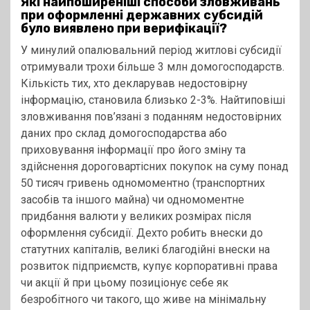
Які найпоширеніші способи зловживань
при оформленні державних субсидій
було виявлено при верифікації?
У минулий опалювальний період житлові субсидії
отримували трохи більше 3 млн домогосподарств.
Кількість тих, хто декларував недостовірну
інформацію, становила близько 2-3%. Найтиповіші
зловживання пов’язані з поданням недостовірних
даних про склад домогосподарства або
приховування інформації про його зміну та
здійснення дороговартісних покупок на суму понад
50 тисяч гривень одномоментно (транспортних
засобів та іншого майна) чи одномоментне
придбання валюти у великих розмірах після
оформлення субсидії. Дехто робить внески до
статутних капіталів, великі благодійні внески на
розвиток підприємств, купує корпоративні права
чи акції й при цьому позиціонує себе як
безробітного чи такого, що живе на мінімальну