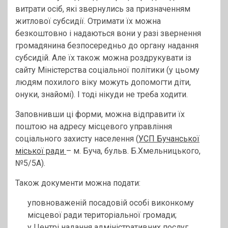
витрати осіб, які звернулись за призначенням
житлової субсидії. Отримати їх можна
безкоштовно і надаються вони у разі звернення
громадянина безпосередньо до органу надання
субсидій. Але їх також можна роздрукувати із
сайту Міністерства соціальної політики (у цьому
людям похилого віку можуть допомогти діти,
онуки, знайомі). І тоді нікуди не треба ходити.
Заповнивши ці форми, можна відправити їх
поштою на адресу місцевого управління
соціального захисту населення (
УСП Бучанської
міської ради
– м. Буча, бульв. Б.Хмельницького,
№5/5А).
Також документи можна подати:
уповноваженій посадовій особі виконкому
місцевої ради територіальної громади;
у Центрі надання адміністративних послуг