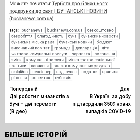
Можете почитати:
Турбота про ближнього:
подарунки до свят | БУЧАНСЬКІ НОВИНИ
(buchanews.com.ua)
buchanews
buchanews.com.ua
безкоштовно
Tags:
безробіття
благодійність
буча
бучанские новости
бучанська міська рада
бучанські новини
бюджет
виконавчий комітет
громада
декларація
діти
житлово-комунальні послуги
зарплата
звернення
зміни
комунальні послуги
міністерство соціальної
політики
навчання
оплата комунальних рахунків
офіційно
пенсіонер
подарунок
податки
правила
рішення
розвиток
субсидія
Post
Попередній
Далі
Дві роботи гімназистів з
В Україні за добу
navigation
Бучі – дві перемоги
підтвердили 3509 нових
(Відео)
випадків COVID-19
БІЛЬШЕ ІСТОРІЙ