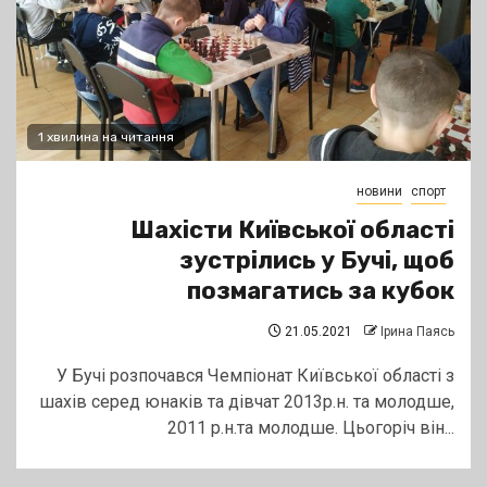
1 хвилина на читання
новини
спорт
Шахісти Київської області
зустрілись у Бучі, щоб
позмагатись за кубок
21.05.2021
Ірина Паясь
У Бучі розпочався Чемпіонат Київської області з
шахів серед юнаків та дівчат 2013р.н. та молодше,
2011 р.н.та молодше. Цьогоріч він...