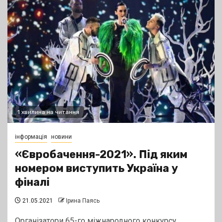
1 хвилина на читання
інформація
новини
«Євробачення-2021». Під яким
номером виступить Україна у
фіналі
21.05.2021
Ірина Паясь
Організатори 65-го міжнародного конкурсу