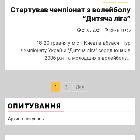
Стартував чемпіонат з волейболу
“Дитяча ліга”
21.05.2021
Ірина Паясь
18-20 травня у місті Києві відбувся І тур
чемпіонату України "Дитяча ліга" серед юнаків
2006 р.н. та молодших з волейболу....
Пагінація
1
2
Далі
записів
ОПИТУВАННЯ
Архив опитувань