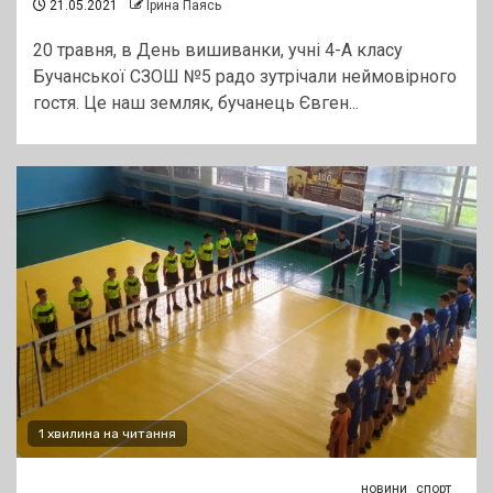
21.05.2021
Ірина Паясь
20 травня, в День вишиванки, учні 4-А класу
Бучанської СЗОШ №5 радо зутрічали неймовірного
гостя. Це наш земляк, бучанець Євген...
1 хвилина на читання
новини
спорт