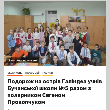
1 хвилина на читання
ексклюзив
інформація
новини
Подорож на острів Галіндез учнів
Бучанської школи №5 разом з
полярником Євгеном
Прокопчуком