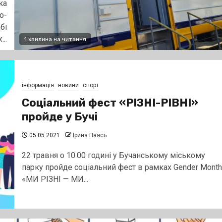
ка
о-
бі
..
1 хвилина на читання
інформація
новини
спорт
Соціальний фест «РІЗНІ-РІВНІ»
пройде у Бучі
05.05.2021
Ірина Паясь
22 травня о 10.00 годині у Бучанському міському
парку пройде соціальний фест в рамках Gender Month
«МИ РІЗНІ — МИ...