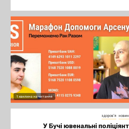
1 хвилина на читання
здоров'я
новин
У Бучі ювенальні поліціян