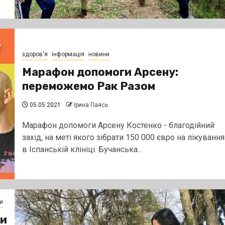
здоров'я
інформація
новини
Марафон допомоги Арсену:
переможемо Рак Разом
05.05.2021
Ірина Паясь
Марафон допомоги Арсену Костенко - благодійний
захід, на меті якого зібрати 150 000 євро на лікування
в Іспанській клініці. Бучанська...
и
ти