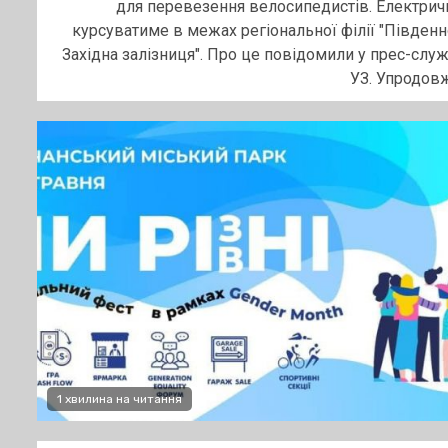
для перевезення велосипедистів. Електрич
курсуватиме в межах регіональної філії "Південн
Західна залізниця". Про це повідомили у прес-служ
УЗ. Упродовж.
1 хвилина на читання