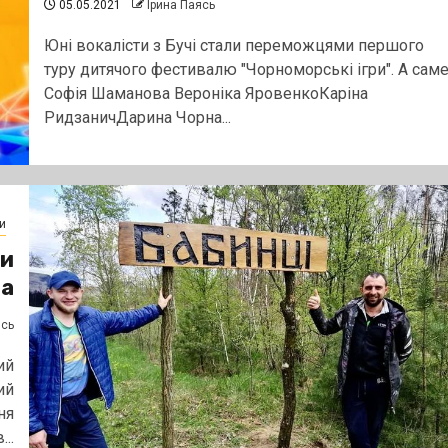
05.05.2021
Ірина Паясь
Юні вокалісти з Бучі стали переможцями першого
туру дитячого фестивалю "Чорноморські ігри". А саме
Софія Шаманова Вероніка ЯровенкоКаріна
РидзаничДарина Чорна...
и
ли
ла
ясь
ий
ий
ня
..