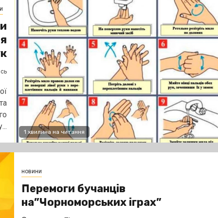
и
ди
ня
ук
ясь
ої
та
го
...
1 хвилина на читання
новини
Перемоги бучанців
на”Чорноморських іграх”