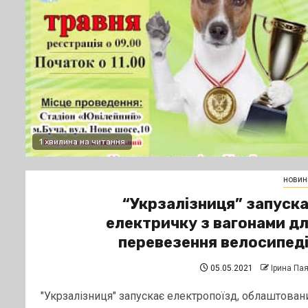
1 хвилина на читання
новин
“Укрзалізниця” запуск
електричку з вагонами д
перевезення велосипед
05.05.2021
Ірина Па
"Укрзалізниця" запускає електропоїзд, облаштован