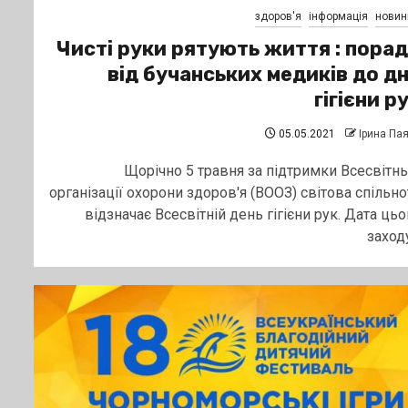
здоров'я
інформація
новин
Чисті руки рятують життя : пора
від бучанських медиків до д
гігієни р
05.05.2021
Ірина Па
Щорічно 5 травня за підтримки Всесвітнь
організації охорони здоров'я (ВООЗ) світова спільно
відзначає Всесвітній день гігієни рук. Дата цьо
заходу