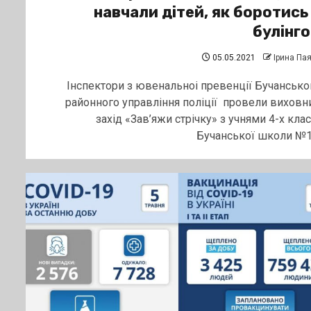
навчали дітей, як боротись
булінг
05.05.2021
Ірина Па
Інспектори з ювенальноі превенції Бучансько
районного управління поліції провели виховн
захід «Зав’яжи стрічку» з учнями 4-х клас
Бучанської школи №1..