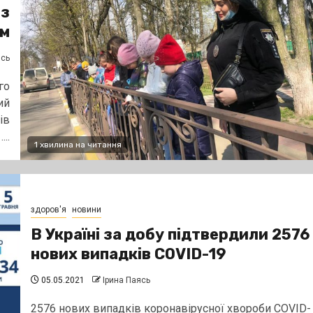
 з
ом
ясь
го
ий
ів
..
1 хвилина на читання
здоров'я
новини
В Україні за добу підтвердили 2576
нових випадків COVID-19
05.05.2021
Ірина Паясь
2576 нових випадків коронавірусної хвороби COVID-