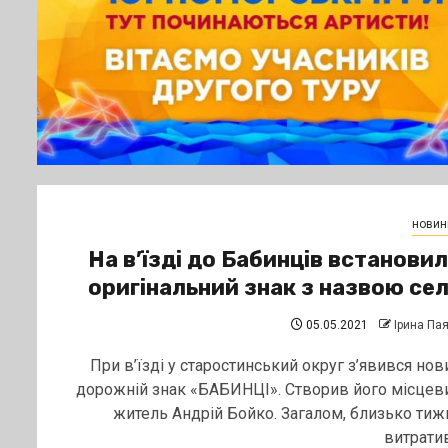
новин
На в’їзді до Бабинців встанови
оригінальний знак з назвою се
05.05.2021
Ірина Па
При в’їзді у старостинський округ з’явився нов
дорожній знак «БАБИНЦІ». Створив його місцев
житель Андрій Бойко. Загалом, близько тиж
витратив.