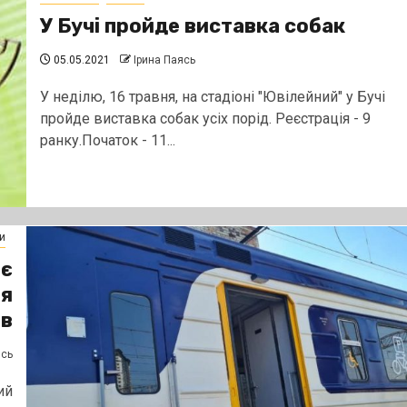
У Бучі пройде виставка собак
05.05.2021
Ірина Паясь
У неділю, 16 травня, на стадіоні "Ювілейний" у Бучі
пройде виставка собак усіх порід. Реєстрація - 9
ранку.Початок - 11...
и
ає
ля
ів
ясь
ий