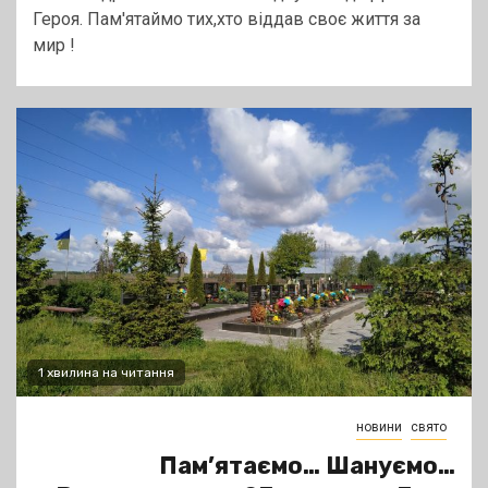
Героя. Пам'ятаймо тих,хто віддав своє життя за
мир !
1 хвилина на читання
новини
свято
Пам’ятаємо… Шануємо…