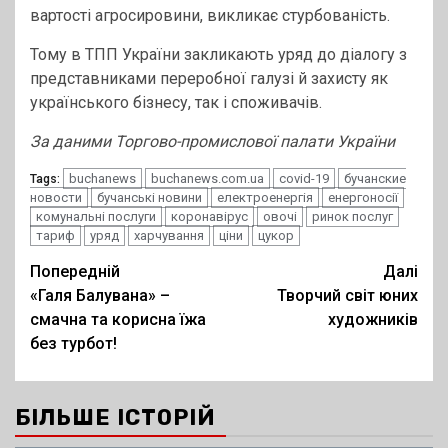
вартості агросировини, викликає стурбованість.
Тому в ТПП України закликають уряд до діалогу з
представниками переробної галузі й захисту як
українського бізнесу, так і споживачів.
За даними Торгово-промислової палати України
buchanews
buchanews.com.ua
covid-19
бучанские
Tags:
новости
бучанські новини
електроенергія
енергоносії
комунальні послуги
коронавірус
овочі
ринок послуг
тариф
уряд
харчування
ціни
цукор
Post
Попередній
Далі
«Галя Балувана» –
Творчий світ юних
navigation
смачна та корисна їжа
художників
без турбот!
БІЛЬШЕ ІСТОРІЙ