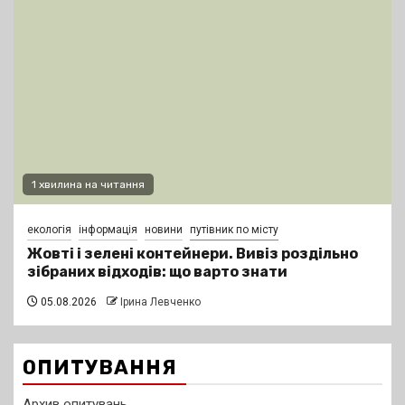
1 хвилина на читання
екологія
інформація
новини
путівник по місту
Жовті і зелені контейнери. Вивіз роздільно
зібраних відходів: що варто знати
05.08.2026
Ірина Левченко
ОПИТУВАННЯ
Архив опитувань