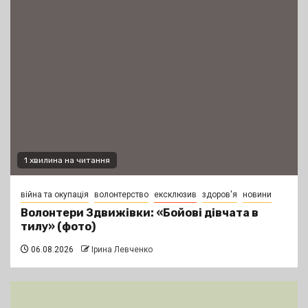
1 хвилина на читання
війна та окупація
волонтерство
ексклюзив
здоров'я
новини
Волонтери Здвижівки: «Бойові дівчата в
тилу» (фото)
06.08.2026
Ірина Левченко