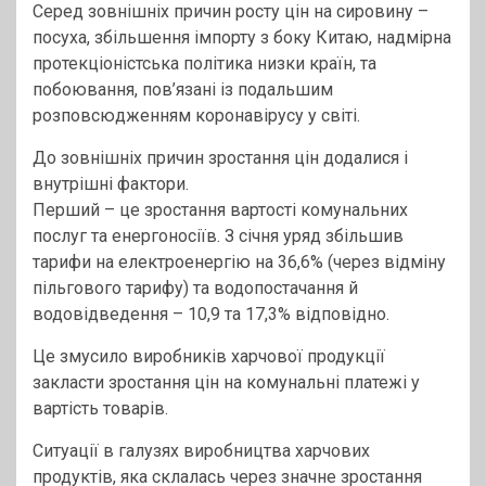
Серед зовнішніх причин росту цін на сировину –
посуха, збільшення імпорту з боку Китаю, надмірна
протекціоністська політика низки країн, та
побоювання, пов’язані із подальшим
розповсюдженням коронавірусу у світі.
До зовнішніх причин зростання цін додалися і
внутрішні фактори.
Перший – це зростання вартості комунальних
послуг та енергоносіїв. З січня уряд збільшив
тарифи на електроенергію на 36,6% (через відміну
пільгового тарифу) та водопостачання й
водовідведення – 10,9 та 17,3% відповідно.
Це змусило виробників харчової продукції
закласти зростання цін на комунальні платежі у
вартість товарів.
Ситуації в галузях виробництва харчових
продуктів, яка склалась через значне зростання