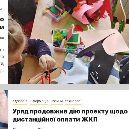
и
го
ти
єва
ої
 з
и,
..
здоров'я
інформація
новини
технології
Уряд продовжив дію проекту щодо
дистанційної оплати ЖКП