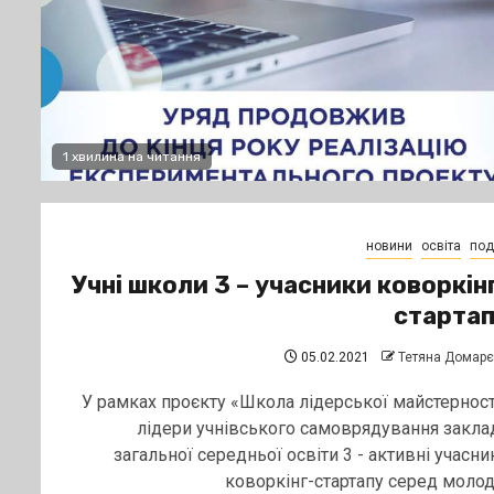
1 хвилина на читання
новини
освіта
поді
Учні школи 3 – учасники коворкін
старта
05.02.2021
Тетяна Домар
У рамках проєкту «Школа лідерської майстерност
лідери учнівського самоврядування закла
загальної середньої освіти 3 - активні учасни
коворкінг-стартапу серед молоді.