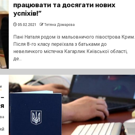
працювати та досягати нових
успіхів!”
05.02.2021
Тетяна Домарєва
Пані Наталя родом із мальовничого півострова Крим.
Після 8-го класу переїхала з батьками до
невеличкого містечка Кагарлик Київської області,
де...
и
 –
ія
єва
ий