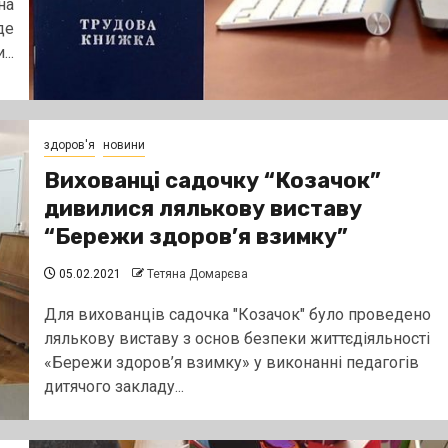
на
де
..
здоров'я
новини
Вихованці садочку “Козачок”
дивилися лялькову виставу
“Бережи здоров’я взимку”
05.02.2021
Тетяна Домарєва
Для вихованців садочка "Козачок" було проведено
лялькову виставу з основ безпеки життєдіяльності
«Бережи здоров’я взимку» у виконанні педагогів
дитячого закладу...