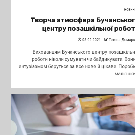
новин
Творча атмосфера Бучансько
центру позашкільної робо
05.02.2021
Тетяна Домар
Вихованцям Бучанського центру позашкільн
роботи ніколи сумувати чи байдикувати. Вони
ентузіазмом беруться за все нове й цікаве. Поробк
малюнки,.