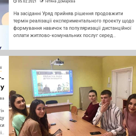
05.02.2021
Тетяна Домарєва
На засіданні Уряд прийняв рішення продовжити
термін реалізації експериментального проекту щодо
формування навичок та популяризації дистанційної
оплати житлово-комунальних послуг серед...
ї
г-
пу
єва
і»
ду
ки
..