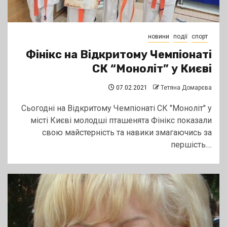
новини
події
спорт
Фінікс на Відкритому Чемпіонаті
СК “Моноліт” у Києві
07.02.2021
Тетяна Домарєва
Сьогодні на Відкритому Чемпіонаті СК "Моноліт" у
місті Києві молодші пташенята Фінікс показали
свою майстерність та навики змагаючись за
першість....