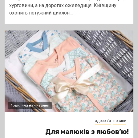
хуртовини, а на дорогах ожеледиця. Київщину
охопить потужний циклон....
1 хвилина на читання
здоров'я
новини
Для малюків з любов’ю!