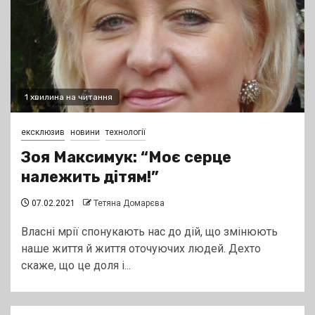
1 хвилина на читання
ексклюзив
новини
технології
Зоя Максимук: “Моє серце
належить дітям!”
07.02.2021
Тетяна Домарєва
Власні мрії спонукають нас до дій, що змінюють
наше життя й життя оточуючих людей. Дехто
скаже, що це доля і...