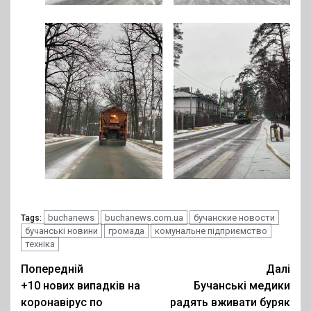
buchanews
buchanews.com.ua
бучанские новости
Tags:
бучанські новини
громада
комунальне підприємство
техніка
Post
Попередній
Далі
+10 нових випадків на
Бучанські медики
navigation
коронавірус по
радять вживати буряк