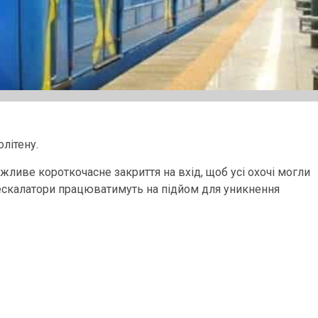
літену.
можливе короткочасне закриття на вхід, щоб усі охочі могли
і ескалатори працюватимуть на підйом для уникнення