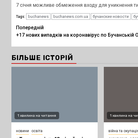
7 січня можливе обмеження входу для уникнення ти
buchanews
buchanews.com.ua
бучанские новости
бу
Tags:
Post
Попередній
+17 нових випадків на коронавірус по Бучанській 
navigation
БІЛЬШЕ ІСТОРІЙ
1 хвилина на читання
1 хвилина на ч
новини
освіта
війна та окупаці