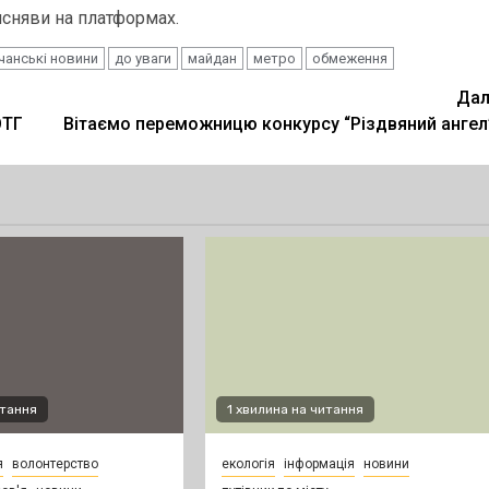
сняви на платформах.
чанські новини
до уваги
майдан
метро
обмеження
Дал
ОТГ
Вітаємо переможницю конкурсу “Різдвяний ангел
итання
1 хвилина на читання
я
волонтерство
екологія
інформація
новини