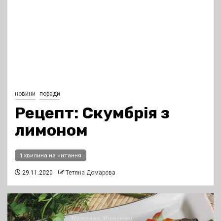
новини
поради
Рецепт: Скумбрія з
лимоном
1 хвилина на читання
29.11.2020
Тетяна Домарєва