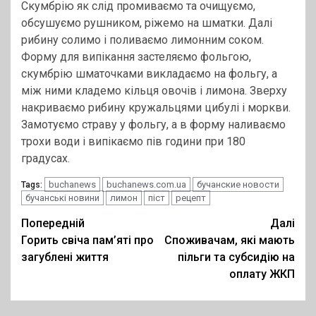
Скумбрію як слід промиваємо та очищуємо,
обсушуємо рушником, ріжемо на шматки. Далі
рибину солимо і поливаємо лимонним соком.
Форму для випікання застеляємо фольгою,
скумбрію шматочками викладаємо на фольгу, а
між ними кладемо кільця овочів і лимона. Зверху
накриваємо рибину кружальцями цибулі і моркви.
Замотуємо страву у фольгу, а в форму наливаємо
трохи води і випікаємо пів години при 180
градусах.
buchanews
buchanews.com.ua
бучанские новости
Tags:
бучанські новини
лимон
піст
рецепт
Post
Попередній
Далі
Горить свіча пам’яті про
Споживачам, які мають
navigation
загублені життя
пільги та субсидію на
оплату ЖКП