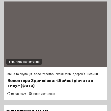
1 хвилина на читання
війна та окупація
волонтерство
ексклюзив
здоров'я
новини
Волонтери Здвижівки: «Бойові дівчата в
тилу» (фото)
06.08.2026
Ірина Левченко