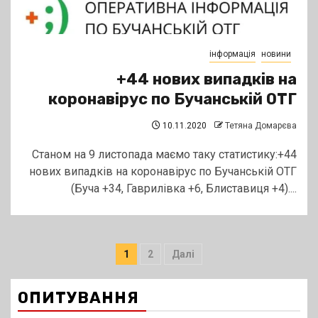
інформація
новини
+44 нових випадків на
коронавірус по Бучанській ОТГ
10.11.2020
Тетяна Домарєва
Станом на 9 листопада маємо таку статистику:+44
нових випадків на коронавірус по Бучанській ОТГ
(Буча +34, Гаврилівка +6, Блиставиця +4)....
Пагінація
1
2
Далі
записів
ОПИТУВАННЯ