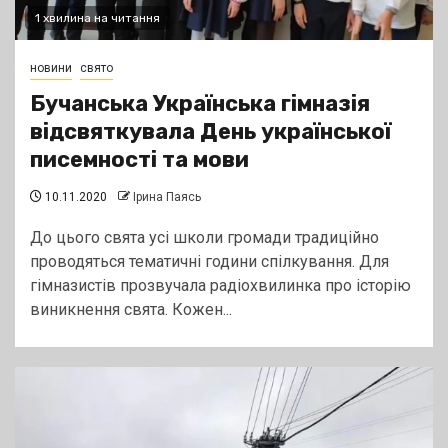
1 хвилина на читання
новини
свято
Бучанська Українська гімназія
відсвяткувала День української
писемності та мови
10.11.2020
Ірина Паясь
До цього свята усі школи громади традиційно
проводяться тематичні години спілкування. Для
гімназистів прозвучала радіохвилинка про історію
виникнення свята. Кожен...