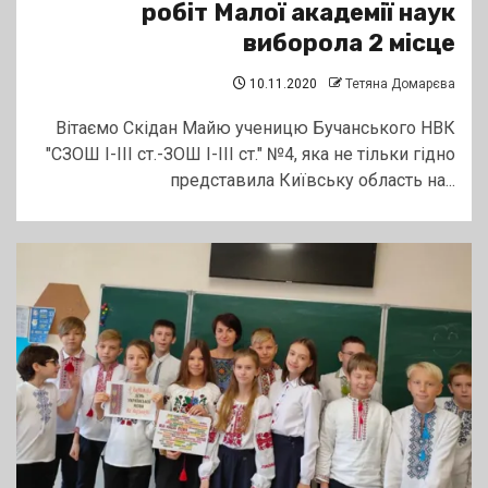
робіт Малої академії наук
виборола 2 місце
10.11.2020
Тетяна Домарєва
Вітаємо Скідан Майю ученицю Бучанського НВК
"СЗОШ І-ІІІ ст.-ЗОШ І-ІІІ ст." №4, яка не тільки гідно
представила Київську область на...