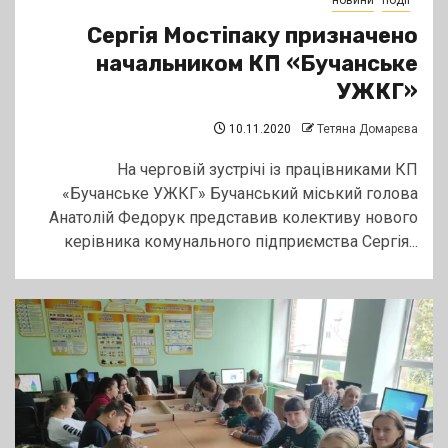
новини
події
Сергія Мостіпаку призначено
начальником КП «Бучанське
УЖКГ»
10.11.2020
Тетяна Домарєва
На черговій зустрічі із працівниками КП
«Бучанське УЖКГ» Бучанський міський голова
Анатолій Федорук представив колективу нового
керівника комунального підприємства Сергія...