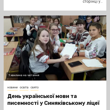
сторінці у...
1 хвилина на читання
новини
освіта
свято
День української мови та
писемності у Синяківському ліцеї