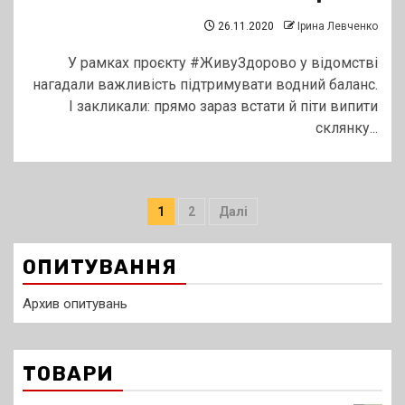
26.11.2020
Ірина Левченко
У рамках проєкту #ЖивуЗдорово у відомстві
нагадали важливість підтримувати водний баланс.
І закликали: прямо зараз встати й піти випити
склянку...
Пагінація
1
2
Далі
записів
ОПИТУВАННЯ
Архив опитувань
ТОВАРИ