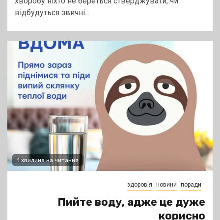
хворобу ніхто не береться стверджувати, чи
відбудуться звичні...
1 хвилина на читання
здоров'я
новини
поради
Пийте воду, адже це дуже
корисно