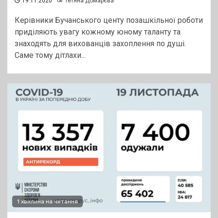
19.11.2020
Тетяна Домарєва
Керівники Бучанського центу позашкільної роботи
приділяють увагу кожному юному таланту та
знаходять для вихованців захоплення по душі.
Саме тому дітлахи...
1 хвилина на читання