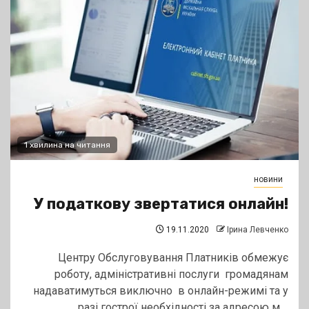
1 хвилина на читання
новини
У податкову звертатися онлайн!
19.11.2020
Ірина Левченко
Центру Обслуговування Платників обмежує
роботу, адміністративні послуги громадянам
надаватимуться виключно в онлайн-режимі та у
разі гострої необхідності за адресою м....