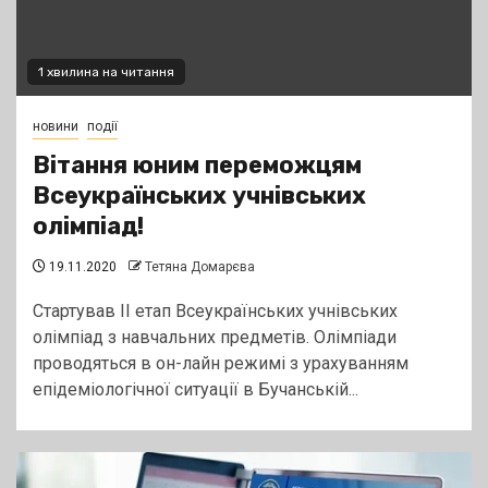
1 хвилина на читання
новини
події
Вітання юним переможцям
Всеукраїнських учнівських
олімпіад!
19.11.2020
Тетяна Домарєва
Стартував ІІ етап Всеукраїнських учнівських
олімпіад з навчальних предметів. Олімпіади
проводяться в он-лайн режимі з урахуванням
епідеміологічної ситуації в Бучанській...