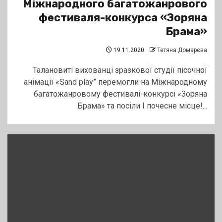
Міжнародного багатожанрового
фестиваля-конкурса «Зоряна
Брама»
19.11.2020
Тетяна Домарєва
Талановиті вихованці зразкової студії пісочної
анімації «Sand play” перемогли на Міжнародному
багатожанровому фестивалі-конкурсі «Зоряна
Брама» та посіли І почесне місце!...