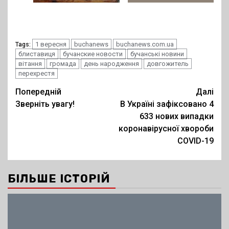
1 вересня
buchanews
buchanews.com.ua
Tags:
блиставиця
бучанские новости
бучанські новини
вітання
громада
день народження
довгожитель
перехрестя
Post
Попередній
Далі
Зверніть увагу!
В Україні зафіксовано 4
navigation
633 нових випадки
коронавірусної хвороби
COVID-19
БІЛЬШЕ ІСТОРІЙ