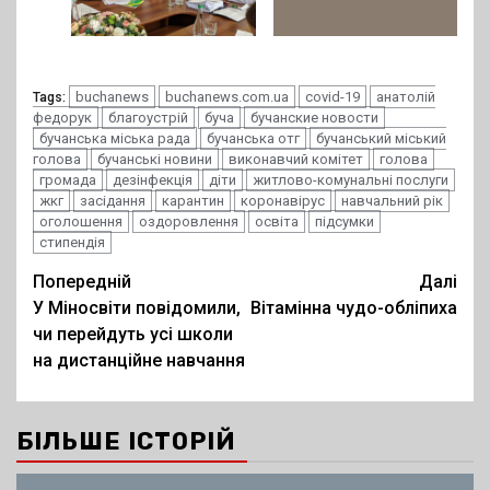
buchanews
buchanews.com.ua
covid-19
анатолій
Tags:
федорук
благоустрій
буча
бучанские новости
бучанська міська рада
бучанська отг
бучанський міський
голова
бучанські новини
виконавчий комітет
голова
громада
дезінфекція
діти
житлово-комунальні послуги
жкг
засідання
карантин
коронавірус
навчальний рік
оголошення
оздоровлення
освіта
підсумки
стипендія
Post
Попередній
Далі
У Міносвіти повідомили,
Вітамінна чудо-обліпиха
navigation
чи перейдуть усі школи
на дистанційне навчання
БІЛЬШЕ ІСТОРІЙ