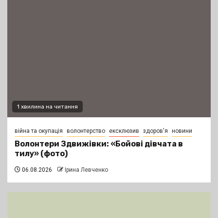
1 хвилина на читання
війна та окупація
волонтерство
ексклюзив
здоров'я
новини
Волонтери Здвижівки: «Бойові дівчата в
тилу» (фото)
06.08.2026
Ірина Левченко