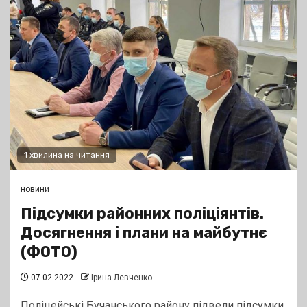
1 хвилина на читання
новини
Підсумки районних поліціянтів.
Досягнення і плани на майбутнє
(ФОТО)
07.02.2022
Ірина Левченко
Поліцейські Бучанського району підвели підсумки