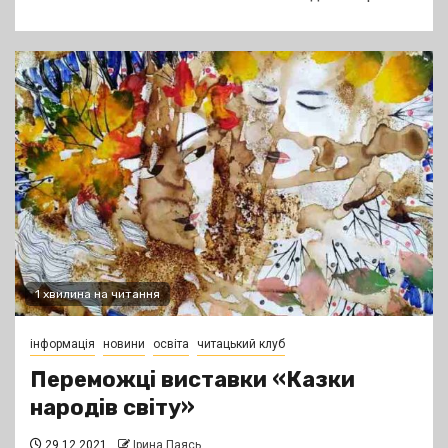
1 хвилина на читання
інформація
новини
освіта
читацький клуб
Переможці виставки «Казки
народів світу»
29.12.2021
Ірина Паясь