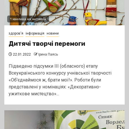
1 хвилина на читання
здоров'я
інформація
новини
Дитячі творчі перемоги
22.01.2022
Ірина Паясь
Підведено підсумки ІІІ (обласного) етапу
Всеукраїнського конкурсу учнівської творчості
«Об’єднаймося ж, брати мої!». Роботи були
представлені у номінаціях: «Декоративно-
ужиткове мистецтво»...