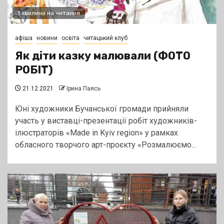
1 хвилина на читання
афіша
новини
освіта
читацький клуб
Як діти казку малювали (ФОТО
РОБІТ)
21.12.2021
Ірина Паясь
Юні художники Бучанської громади прийняли
участь у виставці-презентації робіт художників-
ілюстраторів «Made in Kyiv region» у рамках
обласного творчого арт-проєкту «Розмалюємо...