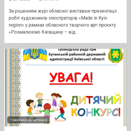
За рішенням журі обласної виставки-презентації
робіт художників-ілюстраторів «Made in Kyiv
region» у рамках обласного творчого арт-проєкту
«Розмалюємо Київщину – від...
1 хвилина на читання