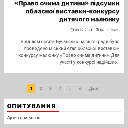
«Право очима дитини» підсумки
обласної виставки-конкурсу
дитячого малюнку
03.12.2021
Ірина Паясь
Відділом освіти Бучанської міської ради було
проведено міський етап обласної виставки-
конкурсу малюнку «Право очима дитини». Для
участі у конкурсі надійшло...
Пагінація
1
2
3
4
…
6
Далі
записів
ОПИТУВАННЯ
Архив опитувань