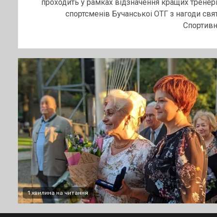
проходить у рамках відзначення кращих тренері
спортсменів Бучанськоі ОТГ з нагоди свят
Спортивні.
1 хвилина на читання