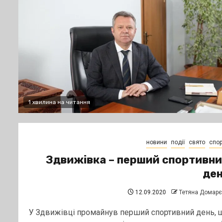
1 хвилина на читання
новини
події
свято
спор
Здвижівка – перший спортивн
де
12.09.2020
Тетяна Домар
У Здвижівці промайнув перший спортивний день, 