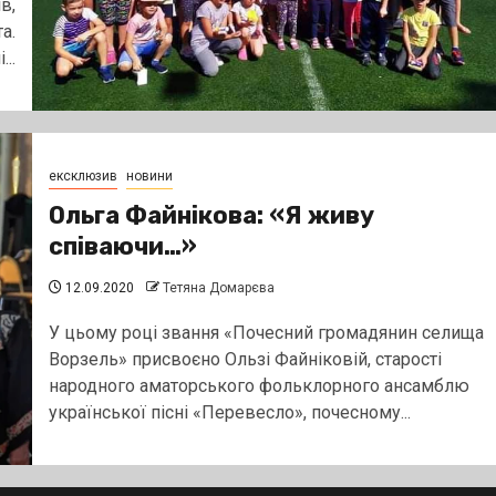
в,
а.
..
ексклюзив
новини
Ольга Файнікова: «Я живу
співаючи…»
12.09.2020
Тетяна Домарєва
У цьому році звання «Почесний громадянин селища
Ворзель» присвоєно Ользі Файніковій, старості
народного аматорського фольклорного ансамблю
української пісні «Перевесло», почесному...