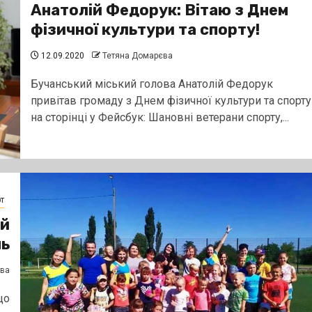
Анатолій Федорук: Вітаю з Днем
фізичної культури та спорту!
12.09.2020
Тетяна Домарєва
Бучанський міський голова Анатолій Федорук
привітав громаду з Днем фізичної культури та спорту
на сторінці у Фейсбук: Шановні ветерани спорту,...
т
ий
нь
єва
що