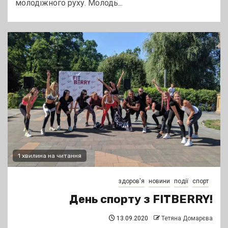
молодіжного руху. Молодь...
1 хвилина на читання
здоров'я
новини
події
спорт
День спорту з FITBERRY!
13.09.2020
Тетяна Домарєва