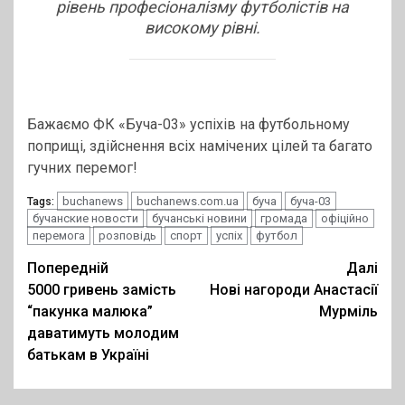
рівень професіоналізму футболістів на
високому рівні.
Бажаємо ФК «Буча-03» успіхів на футбольному
поприщі, здійснення всіх намічених цілей та багато
гучних перемог!
buchanews
buchanews.com.ua
буча
буча-03
Tags:
бучанские новости
бучанські новини
громада
офіційно
перемога
розповідь
спорт
успіх
футбол
Post
Попередній
Далі
5000 гривень замість
Нові нагороди Анастасії
navigation
“пакунка малюка”
Мурміль
даватимуть молодим
батькам в Україні