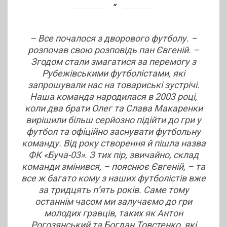
– Все почалося з дворового футболу. –
розпочав свою розповідь пан Євгеній. –
Згодом стали змагатися за перемогу з
Рубежівськими футболістами, які
запрошували нас на товариські зустрічі.
Наша команда народилася в 2003 році,
коли два брати Олег та Слава Макаренки
вирішили більш серйозно підійти до гри у
футбол та офіційно заснувати футбольну
команду. Від року створення й пішла назва
ФК «Буча-03». З тих пір, звичайно, склад
команди змінився, – пояснює Євгеній, – та
все ж багато кому з наших футболістів вже
за тридцять п’ять років. Саме тому
останнім часом ми залучаємо до гри
молодих гравців, таких як Антон
Рогозянський та Богдан Товстенко, які