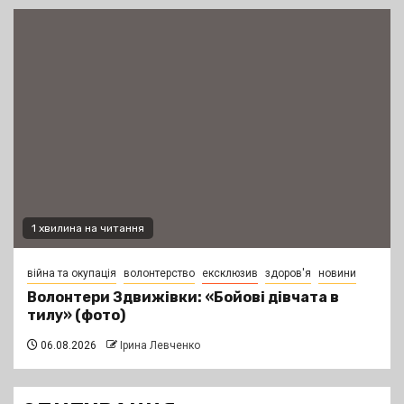
1 хвилина на читання
війна та окупація
волонтерство
ексклюзив
здоров'я
новини
Волонтери Здвижівки: «Бойові дівчата в
тилу» (фото)
06.08.2026
Ірина Левченко