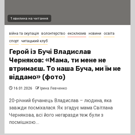
1 хвилина на читання
війна та окупація
волонтерство
ексклюзив
новини
освіта
спорт
читацький клуб
Герой із Бучі Владислав
Черняков: «Мама, ти мене не
втримаєш. То наша Буча, ми їм не
віддамо» (фото)
16.01.2026
Ірина Левченко
20-річний бучанець Владислав – людина, яка
завжди посміхалася. Як згадує мама Світлана
Чернякова, всі його негаразди теж були з
посмішкою....