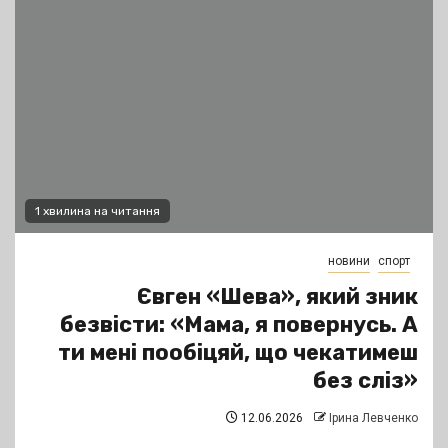
1 хвилина на читання
новини
спорт
Євген «Шева», який зник
безвісти: «Мама, я повернусь. А
ти мені пообіцяй, що чекатимеш
без сліз»
12.06.2026
Ірина Левченко