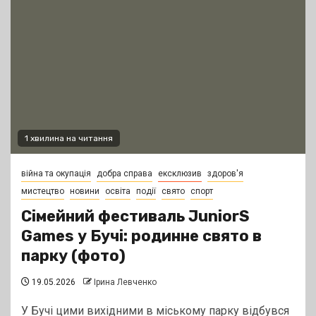
1 хвилина на читання
війна та окупація
добра справа
ексклюзив
здоров'я
мистецтво
новини
освіта
події
свято
спорт
Сімейний фестиваль JuniorS
Games у Бучі: родинне свято в
парку (фото)
19.05.2026
Ірина Левченко
У Бучі цими вихідними в міському парку відбувся