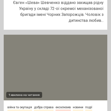
Євген «Шева» Шевченко віддано захищав рідну
Україну у складі 72-ої окремої механізованої
бригади імені Чорних Запорожців. Чоловік з
дитинства любив...
1 хвилина на читання
війна та окупація
добра справа
ексклюзив
новини
події