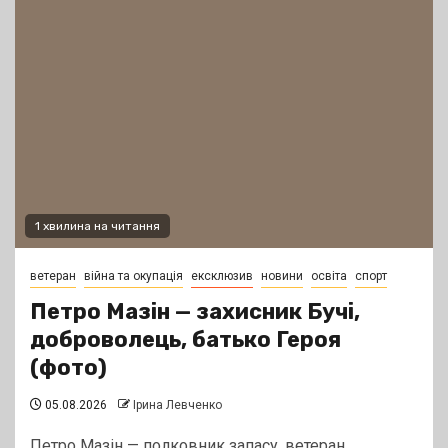
1 хвилина на читання
ветеран
війна та окупація
ексклюзив
новини
освіта
спорт
Петро Мазін — захисник Бучі,
доброволець, батько Героя
(фото)
05.08.2026
Ірина Левченко
Петро Мазін — полковник запасу, ветеран,