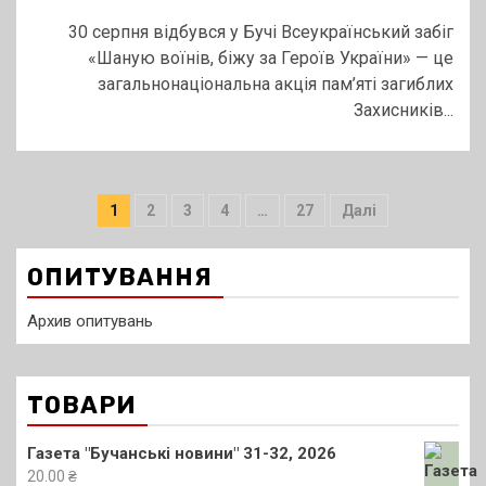
30 серпня відбувся у Бучі Всеукраїнський забіг
«Шаную воїнів, біжу за Героїв України» — це
загальнонаціональна акція пам’яті загиблих
Захисників...
Пагінація
1
2
3
4
…
27
Далі
записів
ОПИТУВАННЯ
Архив опитувань
ТОВАРИ
Газета "Бучанські новини" 31-32, 2026
20.00
₴