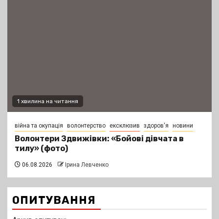
1 хвилина на читання
війна та окупація
волонтерство
ексклюзив
здоров'я
новини
Волонтери Здвижівки: «Бойові дівчата в
тилу» (фото)
06.08.2026
Ірина Левченко
ОПИТУВАННЯ