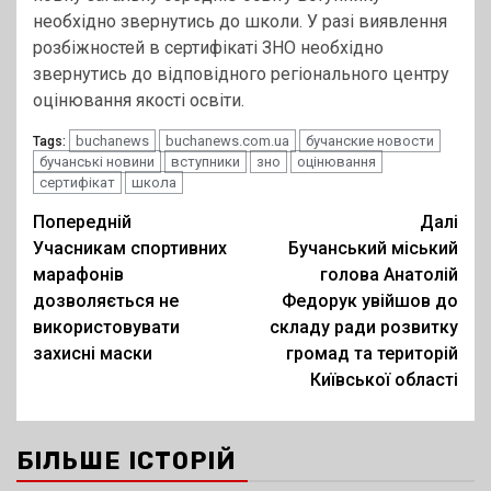
необхідно звернутись до школи. У разі виявлення
розбіжностей в сертифікаті ЗНО необхідно
звернутись до відповідного регіонального центру
оцінювання якості освіти.
buchanews
buchanews.com.ua
бучанские новости
Tags:
бучанські новини
вступники
зно
оцінювання
сертифікат
школа
Post
Попередній
Далі
Учасникам спортивних
Бучанський міський
navigation
марафонів
голова Анатолій
дозволяється не
Федорук увійшов до
використовувати
складу ради розвитку
захисні маски
громад та територій
Київської області
БІЛЬШЕ ІСТОРІЙ