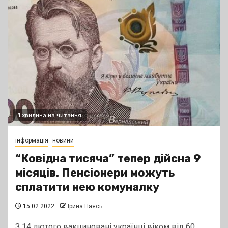
1 хвилина на читання
інформація
новини
“Ковідна тисяча” тепер дійсна 9
місяців. Пенсіонери можуть
сплатити нею комуналку
15.02.2022
Ірина Паясь
З 14 лютого вакциновані українці віком від 60