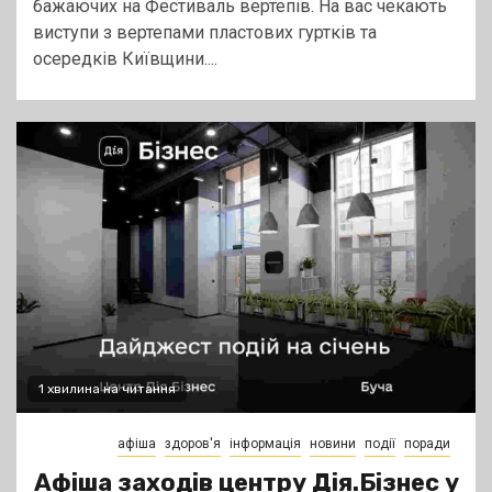
бажаючих на Фестиваль вертепів. На вас чекають
виступи з вертепами пластових гуртків та
осередків Київщини....
1 хвилина на читання
афіша
здоров'я
інформація
новини
події
поради
Афіша заходів центру Дія.Бізнес у