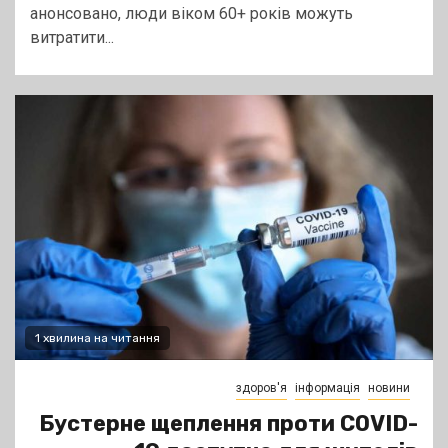
анонсовано, люди віком 60+ років можуть
витратити...
1 хвилина на читання
здоров'я
інформація
новини
Бустерне щеплення проти COVID-