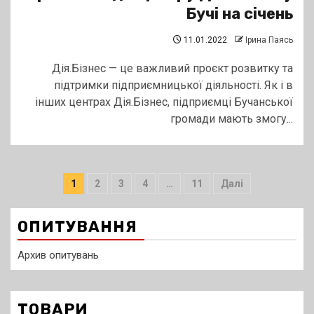
Бучі на січень
11.01.2022
Ірина Паясь
Дія.Бізнес — це важливий проєкт розвитку та
підтримки підприємницької діяльності. Як і в
інших центрах Дія.Бізнес, підприємці Бучанської
громади мають змогу...
Пагінація
1
2
3
4
…
11
Далі
записів
ОПИТУВАННЯ
Архив опитувань
ТОВАРИ